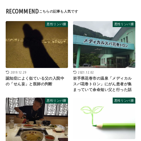
RECOMMEND
悪性リンパ腫
悪性リンパ腫
2019.12.29
2021.12.02
認知症によく似ている父の入院中
岩手県花巻市の温泉「メディカル
の「せん妄」と医師の判断
スパ花巻トロン」にがん患者が集
まっていて余命短い父と行った話
悪性リンパ腫
悪性リンパ腫