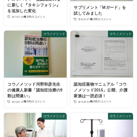
に新しく『タキシフォリン』
サプリメント「Mガード」を
を追加した変化
試してみました
2021.02.26
2件のコメント
2026.03.01
2件のコメント
コウノメソッド
コウノメソッド
コウノメソッド河野和彦先生
認知症薬物マニュアル「コウ
の健康人新書「認知症治療の9
ノメソッド2016」公開、介護
割は間違い」
家族は一読必須！
2026.03.25
2016.09.06
0件のコメント
0件のコメント
コウノメソッド
コウノメソッド