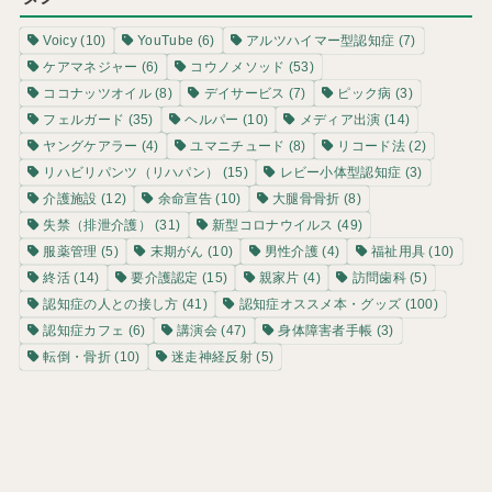
Voicy
(10)
YouTube
(6)
アルツハイマー型認知症
(7)
ケアマネジャー
(6)
コウノメソッド
(53)
ココナッツオイル
(8)
デイサービス
(7)
ピック病
(3)
フェルガード
(35)
ヘルパー
(10)
メディア出演
(14)
ヤングケアラー
(4)
ユマニチュード
(8)
リコード法
(2)
リハビリパンツ（リハパン）
(15)
レビー小体型認知症
(3)
介護施設
(12)
余命宣告
(10)
大腿骨骨折
(8)
失禁（排泄介護）
(31)
新型コロナウイルス
(49)
服薬管理
(5)
末期がん
(10)
男性介護
(4)
福祉用具
(10)
終活
(14)
要介護認定
(15)
親家片
(4)
訪問歯科
(5)
認知症の人との接し方
(41)
認知症オススメ本・グッズ
(100)
認知症カフェ
(6)
講演会
(47)
身体障害者手帳
(3)
転倒・骨折
(10)
迷走神経反射
(5)