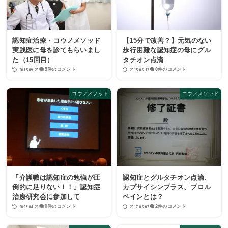
認知症治療・コウノメソッド
【15分で改善？】元気のない
実践医に母を診てもらいまし
歩行困難な認知症の母にグル
た（15回目）
タチオン点滴
2015.09.20
2015.05.17
5件のコメント
0件のコメント
コウノメソッド
コウノメソッド
「介護職は認知症の勉強が圧
認知症とグルタチオン点滴、
倒的に足りない！！」認知症
カプサイシンプラス、プロル
治療研究会に参加して
ベインとは？
2023.04.29
2017.05.07
0件のコメント
2件のコメント