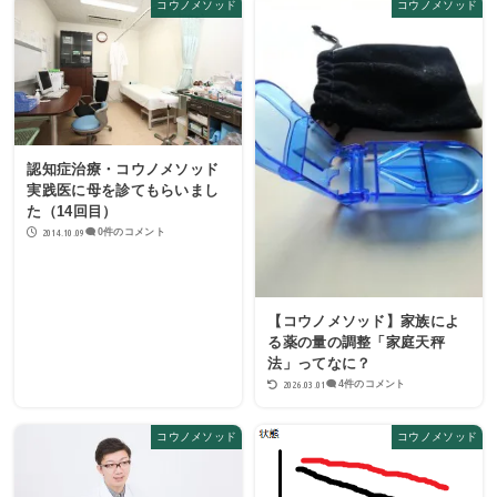
コウノメソッド
コウノメソッド
認知症治療・コウノメソッド
実践医に母を診てもらいまし
た（14回目）
2014.10.09
0件のコメント
【コウノメソッド】家族によ
る薬の量の調整「家庭天秤
法」ってなに？
2026.03.01
4件のコメント
コウノメソッド
コウノメソッド