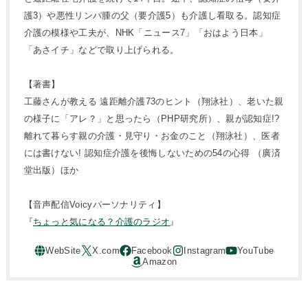
護3）や悪性リンパ腫の父（要介護5）も介護し看取る。認知症
介護の模様や工夫が、NHK「ニュース7」「おはよう日本」
「あさイチ」などで取り上げられる。
【著書】
工藤さんが教える 遠距離介護73のヒント（翔泳社）、老いた親
の様子に「アレ？」と思ったら（PHP研究所）、親が認知症!?
離れて暮らす親の介護・見守り・お金のこと（翔泳社）、医者
には書けない! 認知症介護を後悔しないための54の心得 （廣済
堂出版）ほか
【音声配信Voicyパーソナリティ】
『
ちょっと気になる？介護のラジオ
』