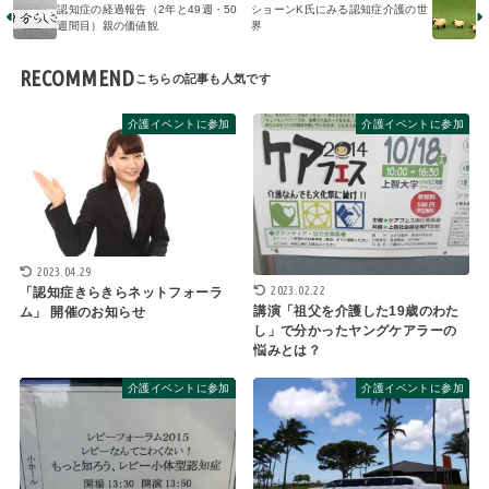
認知症の経過報告（2年と49週・50
ショーンK氏にみる認知症介護の世
週間目）親の価値観
界
RECOMMEND
介護イベントに参加
介護イベントに参加
2023.04.29
2023.02.22
「認知症きらきらネットフォーラ
講演「祖父を介護した19歳のわた
ム」 開催のお知らせ
し」で分かったヤングケアラーの
悩みとは？
介護イベントに参加
介護イベントに参加