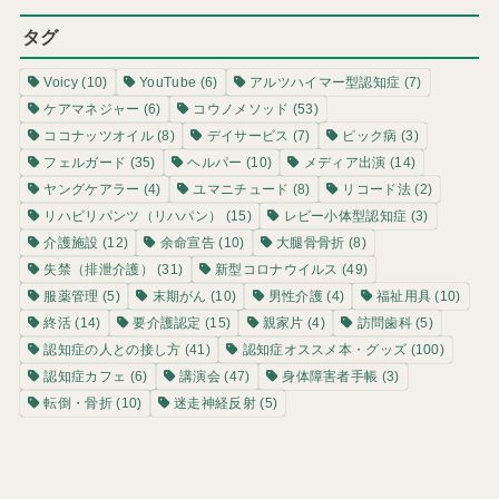
タグ
Voicy
(10)
YouTube
(6)
アルツハイマー型認知症
(7)
ケアマネジャー
(6)
コウノメソッド
(53)
ココナッツオイル
(8)
デイサービス
(7)
ピック病
(3)
フェルガード
(35)
ヘルパー
(10)
メディア出演
(14)
ヤングケアラー
(4)
ユマニチュード
(8)
リコード法
(2)
リハビリパンツ（リハパン）
(15)
レビー小体型認知症
(3)
介護施設
(12)
余命宣告
(10)
大腿骨骨折
(8)
失禁（排泄介護）
(31)
新型コロナウイルス
(49)
服薬管理
(5)
末期がん
(10)
男性介護
(4)
福祉用具
(10)
終活
(14)
要介護認定
(15)
親家片
(4)
訪問歯科
(5)
認知症の人との接し方
(41)
認知症オススメ本・グッズ
(100)
認知症カフェ
(6)
講演会
(47)
身体障害者手帳
(3)
転倒・骨折
(10)
迷走神経反射
(5)