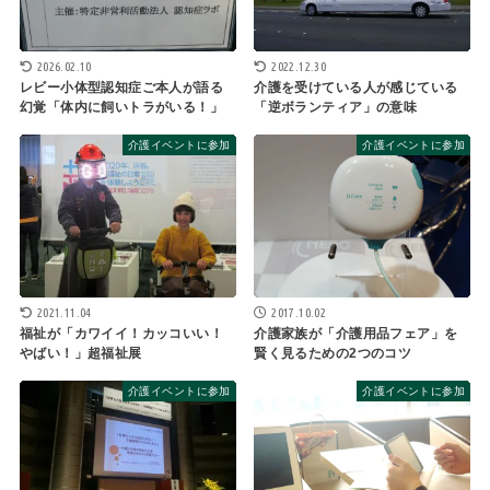
2026.02.10
2022.12.30
レビー小体型認知症ご本人が語る
介護を受けている人が感じている
幻覚「体内に飼いトラがいる！」
「逆ボランティア」の意味
介護イベントに参加
介護イベントに参加
2021.11.04
2017.10.02
福祉が「カワイイ！カッコいい！
介護家族が「介護用品フェア」を
やばい！」超福祉展
賢く見るための2つのコツ
介護イベントに参加
介護イベントに参加