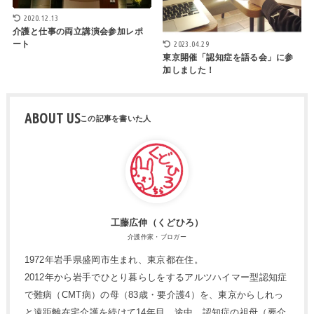
2020.12.13
介護と仕事の両立講演会参加レポ
2023.04.29
ート
東京開催「認知症を語る会」に参
加しました！
ABOUT US
工藤広伸（くどひろ）
介護作家・ブロガー
1972年岩手県盛岡市生まれ、東京都在住。
2012年から岩手でひとり暮らしをするアルツハイマー型認知症
で難病（CMT病）の母（83歳・要介護4）を、東京からしれっ
と遠距離在宅介護を続けて14年目。途中、認知症の祖母（要介