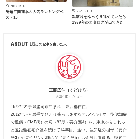
2019.07.12
2023.04.30
認知症関連本の人気ランキングベ
親家片をゆっくり進めていたら
スト10
1979年のカタログが出てきた
ABOUT US
工藤広伸（くどひろ）
介護作家・ブロガー
1972年岩手県盛岡市生まれ、東京都在住。
2012年から岩手でひとり暮らしをするアルツハイマー型認知症
で難病（CMT病）の母（83歳・要介護4）を、東京からしれっ
と遠距離在宅介護を続けて14年目。途中、認知症の祖母（要介
護3）や悪性リンパ腫の父（要介護5）も介護し看取る。認知症