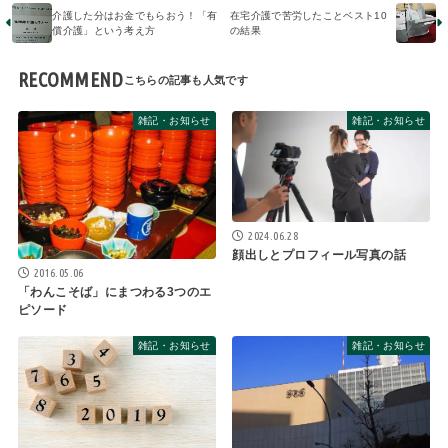
介護した分はお金でもらおう！「有
在宅介護で苦労したことベスト10
償介護」という考え方
の結果
RECOMMEND
雑記・お知らせ
雑記・お知らせ
2024.06.28
顔出しとプロフィール写真の話
2016.05.06
「わんこそば」にまつわる3つのエ
ピソード
雑記・お知らせ
雑記・お知らせ