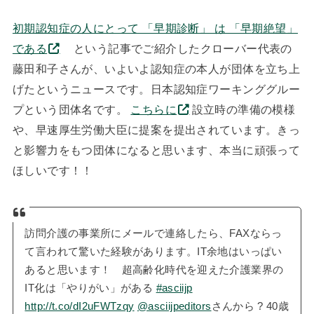
初期認知症の人にとって 「早期診断」 は 「早期絶望」
である
という記事でご紹介したクローバー代表の
藤田和子さんが、いよいよ認知症の本人が団体を立ち上
げたというニュースです。日本認知症ワーキンググルー
プという団体名です。
こちらに
設立時の準備の模様
や、早速厚生労働大臣に提案を提出されています。きっ
と影響力をもつ団体になると思います、本当に頑張って
ほしいです！！
訪問介護の事業所にメールで連絡したら、FAXならっ
て言われて驚いた経験があります。IT余地はいっぱい
あると思います！ 超高齢化時代を迎えた介護業界の
IT化は「やりがい」がある
#asciijp
http://t.co/dI2uFWTzqy
@asciijpeditors
さんから ? 40歳