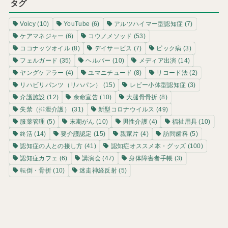
タグ
Voicy
(10)
YouTube
(6)
アルツハイマー型認知症
(7)
ケアマネジャー
(6)
コウノメソッド
(53)
ココナッツオイル
(8)
デイサービス
(7)
ピック病
(3)
フェルガード
(35)
ヘルパー
(10)
メディア出演
(14)
ヤングケアラー
(4)
ユマニチュード
(8)
リコード法
(2)
リハビリパンツ（リハパン）
(15)
レビー小体型認知症
(3)
介護施設
(12)
余命宣告
(10)
大腿骨骨折
(8)
失禁（排泄介護）
(31)
新型コロナウイルス
(49)
服薬管理
(5)
末期がん
(10)
男性介護
(4)
福祉用具
(10)
終活
(14)
要介護認定
(15)
親家片
(4)
訪問歯科
(5)
認知症の人との接し方
(41)
認知症オススメ本・グッズ
(100)
認知症カフェ
(6)
講演会
(47)
身体障害者手帳
(3)
転倒・骨折
(10)
迷走神経反射
(5)