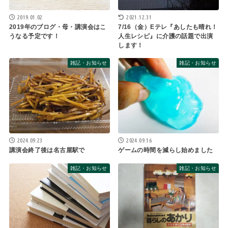
2021.12.31
2019.01.02
7/16（金）Eテレ『あしたも晴れ！
2019年のブログ・母・講演会はこ
人生レシピ』に介護の話題で出演
うなる予定です！
します！
雑記・お知らせ
雑記・お知らせ
2024.09.23
2024.09.16
講演会終了後は名古屋駅で
ゲームの時間を減らし始めました
雑記・お知らせ
雑記・お知らせ