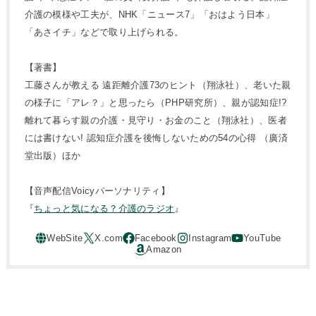
介護の模様や工夫が、NHK「ニュース7」「おはよう日本」
「あさイチ」などで取り上げられる。
【著書】
工藤さんが教える 遠距離介護73のヒント（翔泳社）、老いた親
の様子に「アレ？」と思ったら（PHP研究所）、親が認知症!?
離れて暮らす親の介護・見守り・お金のこと（翔泳社）、医者
には書けない! 認知症介護を後悔しないための54の心得 （廣済
堂出版）ほか
【音声配信Voicyパーソナリティ】
『
ちょっと気になる？介護のラジオ
』