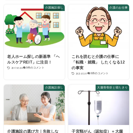
介護施設探し
介護のお仕事
老人ホーム探しの新基準 「ヘ
これを読むと介護の仕事に
ルスケアREIT」に注目！
「転職・就職」 したくなる12
の事実
2017.05.06
0件のコメント
2023.05.01
0件のコメント
介護施設探し
大腿骨骨折と寝たきり
介護施設の選び方｜失敗しな
子宮頸がん（認知症）＋大腿