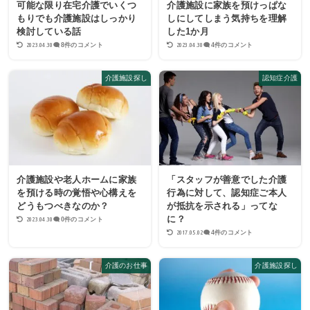
可能な限り在宅介護でいくつ
介護施設に家族を預けっぱな
もりでも介護施設はしっかり
しにしてしまう気持ちを理解
検討している話
した1か月
2023.04.30
2023.04.30
8件のコメント
4件のコメント
介護施設探し
認知症介護
介護施設や老人ホームに家族
「スタッフが善意でした介護
を預ける時の覚悟や心構えを
行為に対して、認知症ご本人
どうもつべきなのか？
が抵抗を示される」ってな
に？
2023.04.30
0件のコメント
2017.05.02
4件のコメント
介護のお仕事
介護施設探し