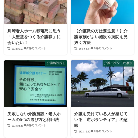
川崎老人ホーム転落死に思う
【介護職の方は要注意！】介
「大聖堂をつくる介護職」に
護家族がよい施設や病院を見
会いたい！
抜く方法
2026.02.27
2018.01.31
2件のコメント
0件のコメント
介護施設探し
介護イベントに参加
失敗しない介護施設・老人ホ
介護を受けている人が感じて
ームの5つの選び方と利用法
いる「逆ボランティア」の意
味
2023.04.30
0件のコメント
2022.12.30
0件のコメント