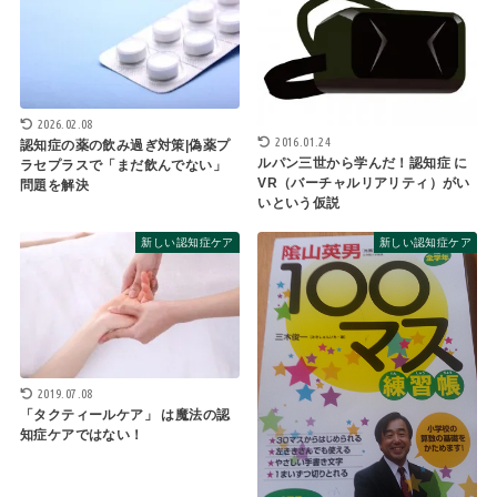
2026.02.08
2016.01.24
認知症の薬の飲み過ぎ対策|偽薬プ
ルパン三世から学んだ！認知症 に
ラセプラスで「まだ飲んでない」
VR（バーチャルリアリティ）がい
問題を解決
いという仮説
新しい認知症ケア
新しい認知症ケア
2019.07.08
「タクティールケア」 は魔法の認
知症ケアではない！