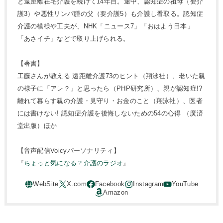
と遠距離在宅介護を続けて14年目。途中、認知症の祖母（要介
護3）や悪性リンパ腫の父（要介護5）も介護し看取る。認知症
介護の模様や工夫が、NHK「ニュース7」「おはよう日本」
「あさイチ」などで取り上げられる。
【著書】
工藤さんが教える 遠距離介護73のヒント（翔泳社）、老いた親
の様子に「アレ？」と思ったら（PHP研究所）、親が認知症!?
離れて暮らす親の介護・見守り・お金のこと（翔泳社）、医者
には書けない! 認知症介護を後悔しないための54の心得 （廣済
堂出版）ほか
【音声配信Voicyパーソナリティ】
『
ちょっと気になる？介護のラジオ
』