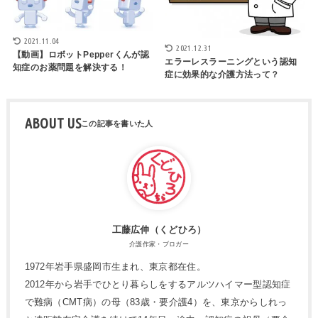
2021.11.04
2021.12.31
【動画】ロボットPepperくんが認
エラーレスラーニングという認知
知症のお薬問題を解決する！
症に効果的な介護方法って？
ABOUT US
工藤広伸（くどひろ）
介護作家・ブロガー
1972年岩手県盛岡市生まれ、東京都在住。
2012年から岩手でひとり暮らしをするアルツハイマー型認知症
で難病（CMT病）の母（83歳・要介護4）を、東京からしれっ