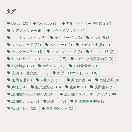
タグ
Voicy
(10)
YouTube
(6)
アルツハイマー型認知症
(7)
ケアマネジャー
(6)
コウノメソッド
(53)
ココナッツオイル
(8)
デイサービス
(7)
ピック病
(3)
フェルガード
(35)
ヘルパー
(10)
メディア出演
(14)
ヤングケアラー
(4)
ユマニチュード
(8)
リコード法
(2)
リハビリパンツ（リハパン）
(15)
レビー小体型認知症
(3)
介護施設
(12)
余命宣告
(10)
大腿骨骨折
(8)
失禁（排泄介護）
(31)
新型コロナウイルス
(49)
服薬管理
(5)
末期がん
(10)
男性介護
(4)
福祉用具
(10)
終活
(14)
要介護認定
(15)
親家片
(4)
訪問歯科
(5)
認知症の人との接し方
(41)
認知症オススメ本・グッズ
(100)
認知症カフェ
(6)
講演会
(47)
身体障害者手帳
(3)
転倒・骨折
(10)
迷走神経反射
(5)