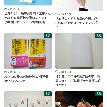
2025.10.06
11/17（月）発売の新刊『工藤さん
2026.02.21
が教える 遠距離介護73のヒント』
『ムリなくできる親の介護』が
と出版記念イベントのお知らせ
Amazonカテゴリランキング1位
に！
出版
出版
2016.06.01
2022.04.29
【予告】二作目の認知症の本、出
わたしの書いた過去作品の電子書
版します！7月2日頃から書店に並
籍化のお知らせ
びます！
出版
出版