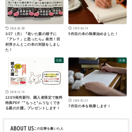
2019.06.14
2026.02.08
5作目の本の執筆始めました！
1/27（月）『老いた親の様子に
「アレ？」と思ったら』発売！田
村淳さんとこの本の対談をしまし
た！
出版
出版
2018.12.14
12/20発売新刊、購入者限定で無料
2024.02.23
特典PDF「”もっと”ムリなくでき
7作目の本を執筆します！
る親の介護」プレゼントします！
ABOUT US