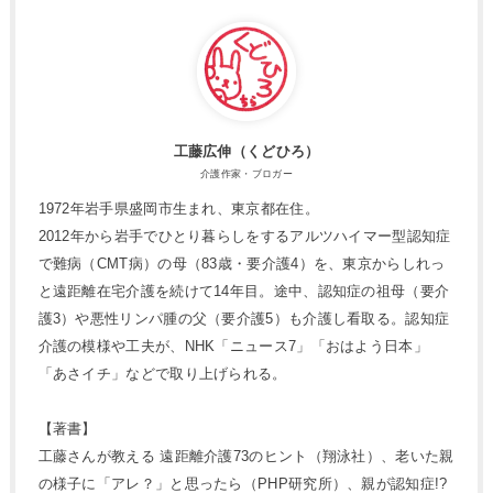
工藤広伸（くどひろ）
介護作家・ブロガー
1972年岩手県盛岡市生まれ、東京都在住。
2012年から岩手でひとり暮らしをするアルツハイマー型認知症
で難病（CMT病）の母（83歳・要介護4）を、東京からしれっ
と遠距離在宅介護を続けて14年目。途中、認知症の祖母（要介
護3）や悪性リンパ腫の父（要介護5）も介護し看取る。認知症
介護の模様や工夫が、NHK「ニュース7」「おはよう日本」
「あさイチ」などで取り上げられる。
【著書】
工藤さんが教える 遠距離介護73のヒント（翔泳社）、老いた親
の様子に「アレ？」と思ったら（PHP研究所）、親が認知症!?