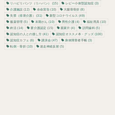
リハビリパンツ（リハパン）
(15)
レビー小体型認知症
(3)
介護施設
(12)
余命宣告
(10)
大腿骨骨折
(8)
失禁（排泄介護）
(31)
新型コロナウイルス
(49)
服薬管理
(5)
末期がん
(10)
男性介護
(4)
福祉用具
(10)
終活
(14)
要介護認定
(15)
親家片
(4)
訪問歯科
(5)
認知症の人との接し方
(41)
認知症オススメ本・グッズ
(100)
認知症カフェ
(6)
講演会
(47)
身体障害者手帳
(3)
転倒・骨折
(10)
迷走神経反射
(5)