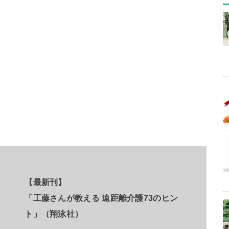
【最新刊】
「工藤さんが教える 遠距離介護73のヒン
ト」（翔泳社）