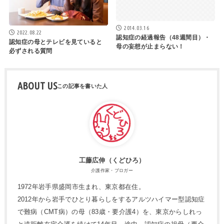
2014.03.16
2022.08.22
認知症の経過報告（48週間目）・
認知症の母とテレビを見ていると
母の妄想が止まらない！
必ずされる質問
ABOUT US
工藤広伸（くどひろ）
介護作家・ブロガー
1972年岩手県盛岡市生まれ、東京都在住。
2012年から岩手でひとり暮らしをするアルツハイマー型認知症
で難病（CMT病）の母（83歳・要介護4）を、東京からしれっ