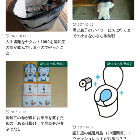
2017.05.02
母と息子のデイサービスに行くま
での小さな小さな攻防戦
2022.08.15
入手困難なヤクルト1000を認知症
の母が飲んでしまうのでやったこ
と
認知症の経過報告
認知症の経過報告
2017.01.02
認知症の母が孫にお年玉を渡すた
めの「ある仕掛け」で母自身が喜
2017.04.05
ぶはなし
認知症の経過報告（28週間目）・
ウォッシュレットがお風呂？？