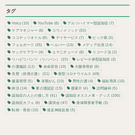
タグ
Voicy
(10)
YouTube
(6)
アルツハイマー型認知症
(7)
ケアマネジャー
(6)
コウノメソッド
(53)
ココナッツオイル
(8)
デイサービス
(7)
ピック病
(3)
フェルガード
(35)
ヘルパー
(10)
メディア出演
(14)
ヤングケアラー
(4)
ユマニチュード
(8)
リコード法
(2)
リハビリパンツ（リハパン）
(15)
レビー小体型認知症
(3)
介護施設
(12)
余命宣告
(10)
大腿骨骨折
(8)
失禁（排泄介護）
(31)
新型コロナウイルス
(49)
服薬管理
(5)
末期がん
(10)
男性介護
(4)
福祉用具
(10)
終活
(14)
要介護認定
(15)
親家片
(4)
訪問歯科
(5)
認知症の人との接し方
(41)
認知症オススメ本・グッズ
(100)
認知症カフェ
(6)
講演会
(47)
身体障害者手帳
(3)
転倒・骨折
(10)
迷走神経反射
(5)