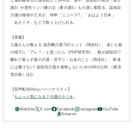
と遠距離在宅介護を続けて14年目。途中、認知症の祖母（要介
護3）や悪性リンパ腫の父（要介護5）も介護し看取る。認知症
介護の模様や工夫が、NHK「ニュース7」「おはよう日本」
「あさイチ」などで取り上げられる。
【著書】
工藤さんが教える 遠距離介護73のヒント（翔泳社）、老いた親
の様子に「アレ？」と思ったら（PHP研究所）、親が認知症!?
離れて暮らす親の介護・見守り・お金のこと（翔泳社）、医者
には書けない! 認知症介護を後悔しないための54の心得 （廣済
堂出版）ほか
【音声配信Voicyパーソナリティ】
『
ちょっと気になる？介護のラジオ
』