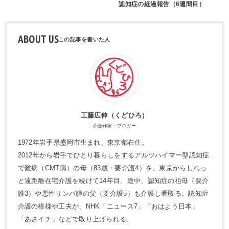
認知症の経過報告（6週間目）
ABOUT US
工藤広伸（くどひろ）
介護作家・ブロガー
1972年岩手県盛岡市生まれ、東京都在住。
2012年から岩手でひとり暮らしをするアルツハイマー型認知症
で難病（CMT病）の母（83歳・要介護4）を、東京からしれっ
と遠距離在宅介護を続けて14年目。途中、認知症の祖母（要介
護3）や悪性リンパ腫の父（要介護5）も介護し看取る。認知症
介護の模様や工夫が、NHK「ニュース7」「おはよう日本」
「あさイチ」などで取り上げられる。