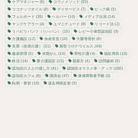
ケアマネジャー
(6)
コウノメソッド
(53)
ココナッツオイル
(8)
デイサービス
(7)
ピック病
(3)
フェルガード
(35)
ヘルパー
(10)
メディア出演
(14)
ヤングケアラー
(4)
ユマニチュード
(8)
リコード法
(2)
リハビリパンツ（リハパン）
(15)
レビー小体型認知症
(3)
介護施設
(12)
余命宣告
(10)
大腿骨骨折
(8)
失禁（排泄介護）
(31)
新型コロナウイルス
(49)
服薬管理
(5)
末期がん
(10)
男性介護
(4)
福祉用具
(10)
終活
(14)
要介護認定
(15)
親家片
(4)
訪問歯科
(5)
認知症の人との接し方
(41)
認知症オススメ本・グッズ
(100)
認知症カフェ
(6)
講演会
(47)
身体障害者手帳
(3)
転倒・骨折
(10)
迷走神経反射
(5)