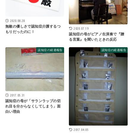
2020.08.28
無敵の優しさで認知症介護するつ
2020.07.19
もりだったのに！
認知症の母がピアノ生演奏で『贈
る言葉』を聞いたときの反応
認知症の経過報告
認知症の経過報告
2017.05.31
認知症の母が「サランラップの切
れ目を分からなくしてしまう」面
白い理由
2017.04.05