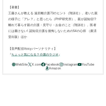
【著書】
工藤さんが教える 遠距離介護73のヒント（翔泳社）、老いた親
の様子に「アレ？」と思ったら（PHP研究所）、親が認知症!?
離れて暮らす親の介護・見守り・お金のこと（翔泳社）、医者
には書けない! 認知症介護を後悔しないための54の心得 （廣済
堂出版）ほか
【音声配信Voicyパーソナリティ】
『
ちょっと気になる？介護のラジオ
』