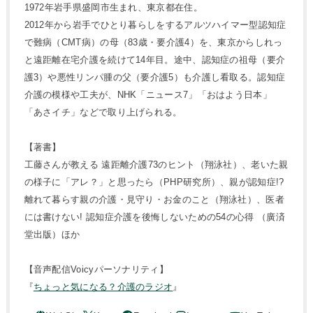
1972年岩手県盛岡市生まれ、東京都在住。
2012年から岩手でひとり暮らしをするアルツハイマー型認知症
で難病（CMT病）の母（83歳・要介護4）を、東京からしれっ
と遠距離在宅介護を続けて14年目。途中、認知症の祖母（要介
護3）や悪性リンパ腫の父（要介護5）も介護し看取る。認知症
介護の模様や工夫が、NHK「ニュース7」「おはよう日本」
「あさイチ」などで取り上げられる。
【著書】
工藤さんが教える 遠距離介護73のヒント（翔泳社）、老いた親
の様子に「アレ？」と思ったら（PHP研究所）、親が認知症!?
離れて暮らす親の介護・見守り・お金のこと（翔泳社）、医者
には書けない! 認知症介護を後悔しないための54の心得 （廣済
堂出版）ほか
【音声配信Voicyパーソナリティ】
『
ちょっと気になる？介護のラジオ
』