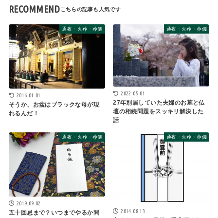
RECOMMEND
通夜・火葬・葬儀
通夜・火葬・葬儀
2022.05.01
2016.01.01
27年別居していた夫婦のお墓と仏
そうか、お盆はブラックな母が現
壇の相続問題をスッキリ解決した
れるんだ！
話
通夜・火葬・葬儀
通夜・火葬・葬儀
2019.09.02
2014.08.13
五十回忌まで？いつまでやるか問