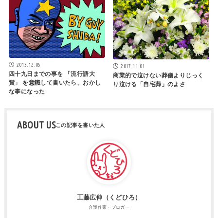
2013.12.05
2017.11.01
四十九日までの事を 「流行語大
商業的で泣けない葬儀よりじっく
賞」 を意識して書いたら、おかし
り泣ける「自宅葬」のよさ
な事になった
ABOUT US
工藤広伸（くどひろ）
介護作家・ブロガー