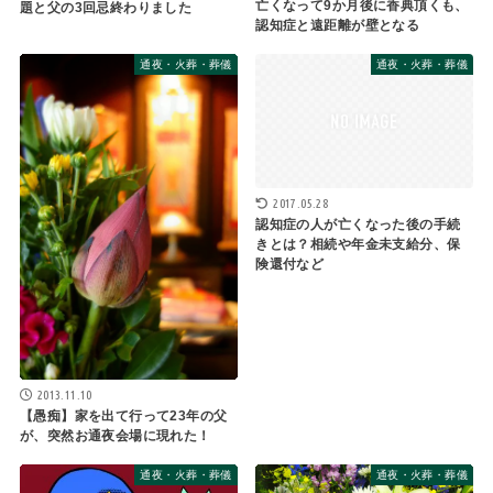
亡くなって9か月後に香典頂くも、
題と父の3回忌終わりました
認知症と遠距離が壁となる
通夜・火葬・葬儀
通夜・火葬・葬儀
2017.05.28
認知症の人が亡くなった後の手続
きとは？相続や年金未支給分、保
険還付など
2013.11.10
【愚痴】家を出て行って23年の父
が、突然お通夜会場に現れた！
通夜・火葬・葬儀
通夜・火葬・葬儀