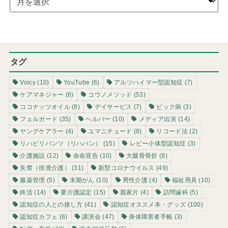
タグ
Voicy
(10)
YouTube
(6)
アルツハイマー型認知症
(7)
ケアマネジャー
(6)
コウノメソッド
(53)
ココナッツオイル
(8)
デイサービス
(7)
ピック病
(3)
フェルガード
(35)
ヘルパー
(10)
メディア出演
(14)
ヤングケアラー
(4)
ユマニチュード
(8)
リコード法
(2)
リハビリパンツ（リハパン）
(15)
レビー小体型認知症
(3)
介護施設
(12)
余命宣告
(10)
大腿骨骨折
(8)
失禁（排泄介護）
(31)
新型コロナウイルス
(49)
服薬管理
(5)
末期がん
(10)
男性介護
(4)
福祉用具
(10)
終活
(14)
要介護認定
(15)
親家片
(4)
訪問歯科
(5)
認知症の人との接し方
(41)
認知症オススメ本・グッズ
(100)
認知症カフェ
(6)
講演会
(47)
身体障害者手帳
(3)