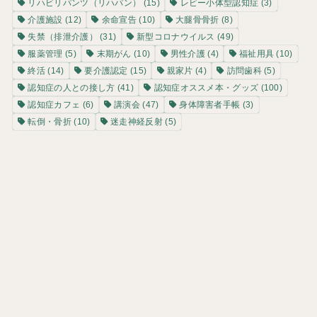
リハビリパンツ（リハパン）
(15)
レビー小体型認知症
(3)
介護施設
(12)
余命宣告
(10)
大腿骨骨折
(8)
失禁（排泄介護）
(31)
新型コロナウイルス
(49)
服薬管理
(5)
末期がん
(10)
男性介護
(4)
福祉用具
(10)
終活
(14)
要介護認定
(15)
親家片
(4)
訪問歯科
(5)
認知症の人との接し方
(41)
認知症オススメ本・グッズ
(100)
認知症カフェ
(6)
講演会
(47)
身体障害者手帳
(3)
転倒・骨折
(10)
迷走神経反射
(5)