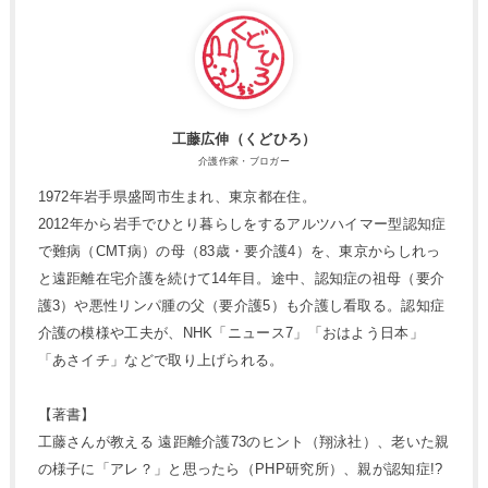
工藤広伸（くどひろ）
介護作家・ブロガー
1972年岩手県盛岡市生まれ、東京都在住。
2012年から岩手でひとり暮らしをするアルツハイマー型認知症
で難病（CMT病）の母（83歳・要介護4）を、東京からしれっ
と遠距離在宅介護を続けて14年目。途中、認知症の祖母（要介
護3）や悪性リンパ腫の父（要介護5）も介護し看取る。認知症
介護の模様や工夫が、NHK「ニュース7」「おはよう日本」
「あさイチ」などで取り上げられる。
【著書】
工藤さんが教える 遠距離介護73のヒント（翔泳社）、老いた親
の様子に「アレ？」と思ったら（PHP研究所）、親が認知症!?