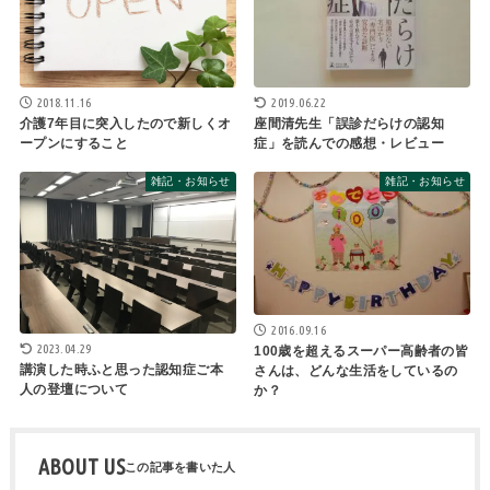
2018.11.16
2019.06.22
介護7年目に突入したので新しくオ
座間清先生「誤診だらけの認知
ープンにすること
症」を読んでの感想・レビュー
雑記・お知らせ
雑記・お知らせ
2016.09.16
2023.04.29
100歳を超えるスーパー高齢者の皆
講演した時ふと思った認知症ご本
さんは、どんな生活をしているの
人の登壇について
か？
ABOUT US