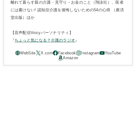
離れて暮らす親の介護・見守り・お金のこと（翔泳社）、医者
には書けない! 認知症介護を後悔しないための54の心得 （廣済
堂出版）ほか
【音声配信Voicyパーソナリティ】
『
ちょっと気になる？介護のラジオ
』