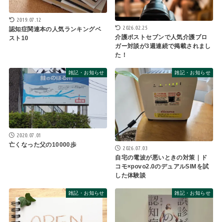
2019.07.12
2026.02.25
認知症関連本の人気ランキングベ
介護ポストセブンで人気介護ブロ
スト10
ガー対談が3週連続で掲載されまし
た！
雑記・お知らせ
雑記・お知らせ
2020.07.01
亡くなった父の10000歩
2026.07.03
自宅の電波が悪いときの対策｜ド
コモ×povo2.0のデュアルSIMを試
した体験談
雑記・お知らせ
雑記・お知らせ