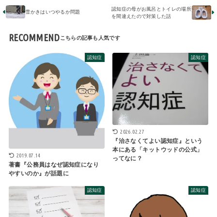
認知症の母がお風呂とトイレの場所
雪かきはいつやるか問題
を間違えたので対策した話
RECOMMEND
認知症
認知症
2026.02.27
『治さなくてよい認知症』という
本にある「キットウッドの公式」
2019.07.14
ってなに？
著書『公務員はなぜ認知症になり
やすいのか』が話題に
認知症
認知症