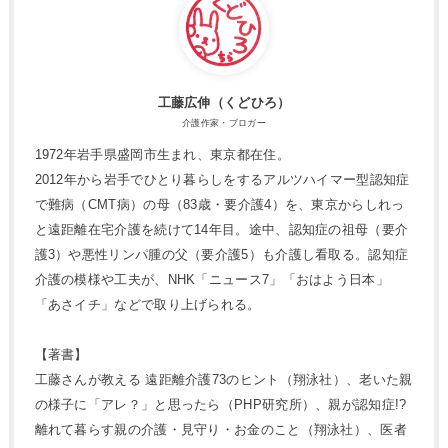
工藤広伸（くどひろ）
介護作家・ブロガー
1972年岩手県盛岡市生まれ、東京都在住。
2012年から岩手でひとり暮らしをするアルツハイマー型認知症
で難病（CMT病）の母（83歳・要介護4）を、東京からしれっ
と遠距離在宅介護を続けて14年目。途中、認知症の祖母（要介
護3）や悪性リンパ腫の父（要介護5）も介護し看取る。認知症
介護の模様や工夫が、NHK「ニュース7」「おはよう日本」
「あさイチ」などで取り上げられる。
【著書】
工藤さんが教える 遠距離介護73のヒント（翔泳社）、老いた親
の様子に「アレ？」と思ったら（PHP研究所）、親が認知症!?
離れて暮らす親の介護・見守り・お金のこと（翔泳社）、医者