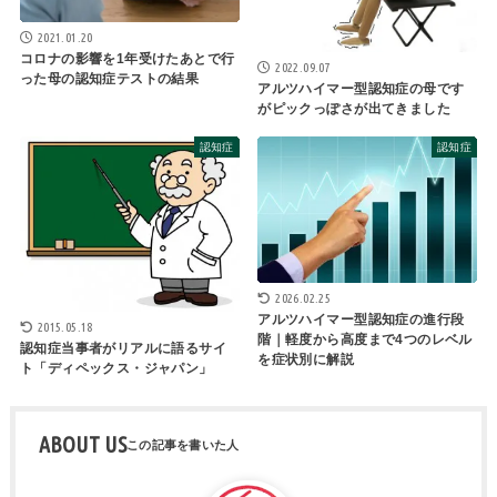
2021.01.20
コロナの影響を1年受けたあとで行
2022.09.07
った母の認知症テストの結果
アルツハイマー型認知症の母です
がピックっぽさが出てきました
認知症
認知症
2026.02.25
アルツハイマー型認知症の進行段
2015.05.18
階｜軽度から高度まで4つのレベル
認知症当事者がリアルに語るサイ
を症状別に解説
ト「ディペックス・ジャパン」
ABOUT US