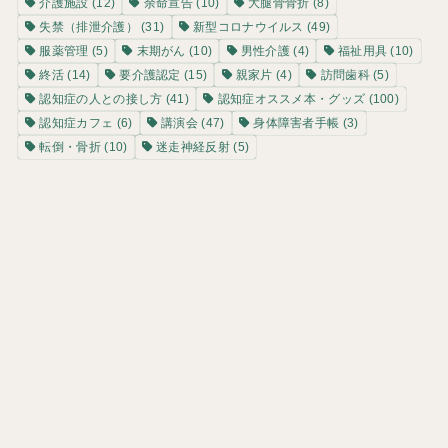
介護施設
(12)
余命宣告
(10)
大腿骨骨折
(8)
失禁（排泄介護）
(31)
新型コロナウイルス
(49)
服薬管理
(5)
末期がん
(10)
男性介護
(4)
福祉用具
(10)
終活
(14)
要介護認定
(15)
親家片
(4)
訪問歯科
(5)
認知症の人との接し方
(41)
認知症オススメ本・グッズ
(100)
認知症カフェ
(6)
講演会
(47)
身体障害者手帳
(3)
転倒・骨折
(10)
迷走神経反射
(5)