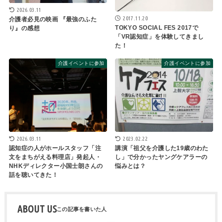
2026.03.11
2017.11.20
介護者必見の映画 『最強のふた
TOKYO SOCIAL FES 2017で
り』の感想
「VR認知症」を体験してきまし
た！
介護イベントに参加
介護イベントに参加
2026.03.11
2023.02.22
認知症の人がホールスタッフ「注
講演「祖父を介護した19歳のわた
文をまちがえる料理店」発起人・
し」で分かったヤングケアラーの
NHKディレクター小国士朗さんの
悩みとは？
話を聴いてきた！
ABOUT US