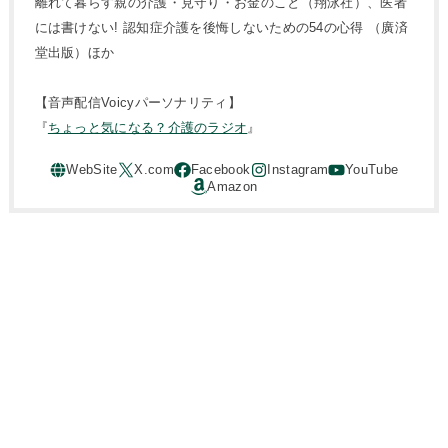
離れて暮らす親の介護・見守り・お金のこと（翔泳社）、医者
には書けない! 認知症介護を後悔しないための54の心得 （廣済
堂出版）ほか
【音声配信Voicyパーソナリティ】
『
ちょっと気になる？介護のラジオ
』