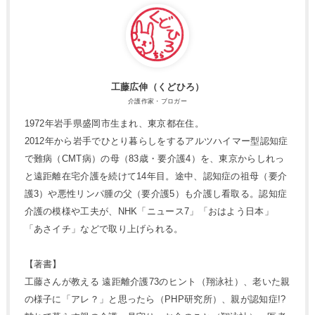
工藤広伸（くどひろ）
介護作家・ブロガー
1972年岩手県盛岡市生まれ、東京都在住。
2012年から岩手でひとり暮らしをするアルツハイマー型認知症
で難病（CMT病）の母（83歳・要介護4）を、東京からしれっ
と遠距離在宅介護を続けて14年目。途中、認知症の祖母（要介
護3）や悪性リンパ腫の父（要介護5）も介護し看取る。認知症
介護の模様や工夫が、NHK「ニュース7」「おはよう日本」
「あさイチ」などで取り上げられる。
【著書】
工藤さんが教える 遠距離介護73のヒント（翔泳社）、老いた親
の様子に「アレ？」と思ったら（PHP研究所）、親が認知症!?