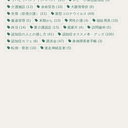
介護施設
(12)
余命宣告
(10)
大腿骨骨折
(8)
失禁（排泄介護）
(31)
新型コロナウイルス
(49)
服薬管理
(5)
末期がん
(10)
男性介護
(4)
福祉用具
(10)
終活
(14)
要介護認定
(15)
親家片
(4)
訪問歯科
(5)
認知症の人との接し方
(41)
認知症オススメ本・グッズ
(100)
認知症カフェ
(6)
講演会
(47)
身体障害者手帳
(3)
転倒・骨折
(10)
迷走神経反射
(5)