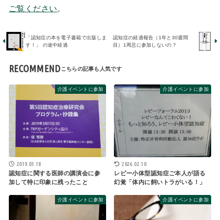
ご覧ください
。
「認知症の本を電子書籍で出版しま
認知症の経過報告（1年と30週間
す！」 の途中経過
目）1周忌に参加しないの？
RECOMMEND
介護イベントに参加
介護イベントに参加
2019.03.18
2026.02.10
認知症に関する医師の講演会に参
レビー小体型認知症ご本人が語る
加して特に印象に残ったこと
幻覚「体内に飼いトラがいる！」
介護イベントに参加
介護イベントに参加