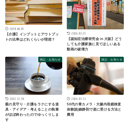
2018.06.01
2026.03.25
【介護】インプットとアウトプッ
【認知症治療研究会 in 大阪】どう
トの比率はどれくらいが理想？
しても介護家族に見てほしいある
動画の破壊力
雑記・お知らせ
雑記・お知らせ
2022.12.30
2026.03.13
親の見守り・介護をラクにする道
50代の胃カメラ・大腸内視鏡検査
具・アイデア・考えることの執筆
体験談|鎮静剤で楽に受ける方法と
がほぼ終わったのでゆっくりしま
費用
す