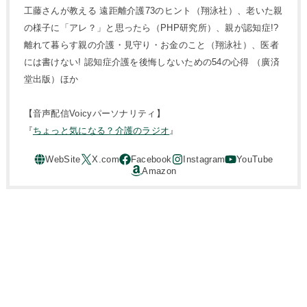
工藤さんが教える 遠距離介護73のヒント（翔泳社）、老いた親
の様子に「アレ？」と思ったら（PHP研究所）、親が認知症!?
離れて暮らす親の介護・見守り・お金のこと（翔泳社）、医者
には書けない! 認知症介護を後悔しないための54の心得 （廣済
堂出版）ほか
【音声配信Voicyパーソナリティ】
『
ちょっと気になる？介護のラジオ
』