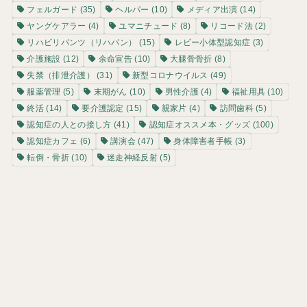
フェルガード
(35)
ヘルパー
(10)
メディア出演
(14)
ヤングケアラー
(4)
ユマニチュード
(8)
リコード法
(2)
リハビリパンツ（リハパン）
(15)
レビー小体型認知症
(3)
介護施設
(12)
余命宣告
(10)
大腿骨骨折
(8)
失禁（排泄介護）
(31)
新型コロナウイルス
(49)
服薬管理
(5)
末期がん
(10)
男性介護
(4)
福祉用具
(10)
終活
(14)
要介護認定
(15)
親家片
(4)
訪問歯科
(5)
認知症の人との接し方
(41)
認知症オススメ本・グッズ
(100)
認知症カフェ
(6)
講演会
(47)
身体障害者手帳
(3)
転倒・骨折
(10)
迷走神経反射
(5)