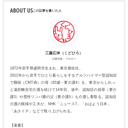
ABOUT US
工藤広伸（くどひろ）
介護作家・ブロガー
1972年岩手県盛岡市生まれ、東京都在住。
2012年から岩手でひとり暮らしをするアルツハイマー型認知症
で難病（CMT病）の母（83歳・要介護4）を、東京からしれっ
と遠距離在宅介護を続けて14年目。途中、認知症の祖母（要介
護3）や悪性リンパ腫の父（要介護5）も介護し看取る。認知症
介護の模様や工夫が、NHK「ニュース7」「おはよう日本」
「あさイチ」などで取り上げられる。
【著書】