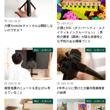
2023.04.30
2026.02.27
介護Youtubeチャンネルは開設しな
介護とDEI（ダイバーシティ・エク
いのですか？
イティ＆インクルージョン）｜男
性介護者（講師）が語る多様性と
公平性のある職場づくり
雑記・お知らせ
雑記・お知らせ
2024.01.08
2024.03.08
能登地震のニュースを見ながら考
2年半ぶりに受けた大腸内視鏡検査
えていること
の結果
雑記・お知らせ
雑記・お知らせ