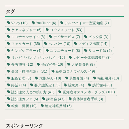
タグ
Voicy
(10)
YouTube
(6)
アルツハイマー型認知症
(7)
ケアマネジャー
(6)
コウノメソッド
(53)
ココナッツオイル
(8)
デイサービス
(7)
ピック病
(3)
フェルガード
(35)
ヘルパー
(10)
メディア出演
(14)
ヤングケアラー
(4)
ユマニチュード
(8)
リコード法
(2)
リハビリパンツ（リハパン）
(15)
レビー小体型認知症
(3)
介護施設
(12)
余命宣告
(10)
大腿骨骨折
(8)
失禁（排泄介護）
(31)
新型コロナウイルス
(49)
服薬管理
(5)
末期がん
(10)
男性介護
(4)
福祉用具
(10)
終活
(14)
要介護認定
(15)
親家片
(4)
訪問歯科
(5)
認知症の人との接し方
(41)
認知症オススメ本・グッズ
(100)
認知症カフェ
(6)
講演会
(47)
身体障害者手帳
(3)
転倒・骨折
(10)
迷走神経反射
(5)
スポンサーリンク