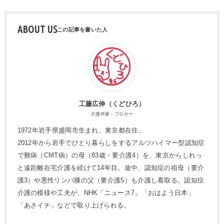
ABOUT US
工藤広伸（くどひろ）
介護作家・ブロガー
1972年岩手県盛岡市生まれ、東京都在住。
2012年から岩手でひとり暮らしをするアルツハイマー型認知症
で難病（CMT病）の母（83歳・要介護4）を、東京からしれっ
と遠距離在宅介護を続けて14年目。途中、認知症の祖母（要介
護3）や悪性リンパ腫の父（要介護5）も介護し看取る。認知症
介護の模様や工夫が、NHK「ニュース7」「おはよう日本」
「あさイチ」などで取り上げられる。