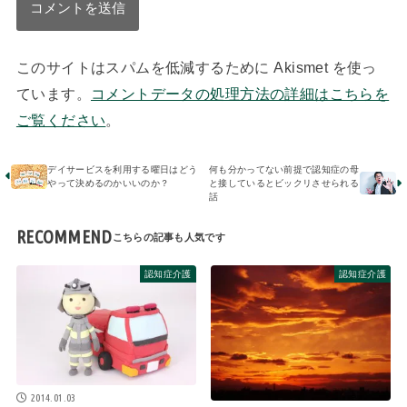
このサイトはスパムを低減するために Akismet を使っ
ています。
コメントデータの処理方法の詳細はこちらを
ご覧ください
。
デイサービスを利用する曜日はどう
何も分かってない前提で認知症の母
やって決めるのかいいのか？
と接しているとビックリさせられる
話
RECOMMEND
認知症介護
認知症介護
2014.01.03