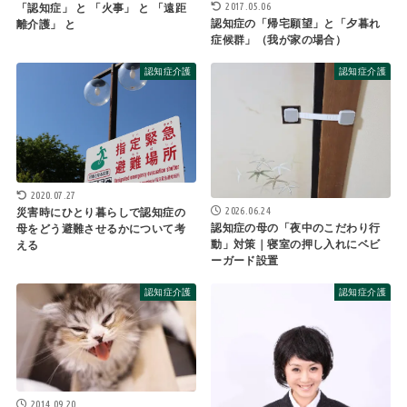
2017.05.06
「認知症」 と 「火事」 と 「遠距
認知症の「帰宅願望」と「夕暮れ
離介護」 と
症候群」（我が家の場合）
認知症介護
認知症介護
2020.07.27
2026.06.24
災害時にひとり暮らしで認知症の
認知症の母の「夜中のこだわり行
母をどう避難させるかについて考
動」対策｜寝室の押し入れにベビ
える
ーガード設置
認知症介護
認知症介護
2014.09.20