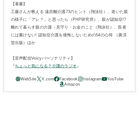
【著書】
工藤さんが教える 遠距離介護73のヒント（翔泳社）、老いた親
の様子に「アレ？」と思ったら（PHP研究所）、親が認知症!?
離れて暮らす親の介護・見守り・お金のこと（翔泳社）、医者
には書けない! 認知症介護を後悔しないための54の心得 （廣済
堂出版）ほか
【音声配信Voicyパーソナリティ】
『
ちょっと気になる？介護のラジオ
』