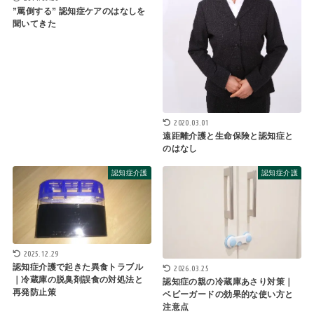
”罵倒する” 認知症ケアのはなしを
聞いてきた
2020.03.01
遠距離介護と生命保険と認知症と
のはなし
認知症介護
認知症介護
2025.12.29
認知症介護で起きた異食トラブル
2026.03.25
｜冷蔵庫の脱臭剤誤食の対処法と
認知症の親の冷蔵庫あさり対策｜
再発防止策
ベビーガードの効果的な使い方と
注意点