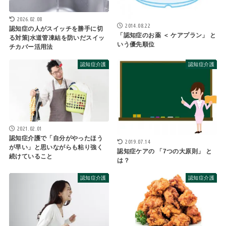
2026.02.08
2014.08.22
認知症の人がスイッチを勝手に切
「認知症のお薬 ＜ ケアプラン」 と
る対策|水道管凍結を防いだスイッ
いう優先順位
チカバー活用法
認知症介護
認知症介護
2021.02.01
認知症介護で「自分がやったほう
2019.07.14
が早い」と思いながらも粘り強く
認知症ケアの 「7つの大原則」 と
続けていること
は？
認知症介護
認知症介護