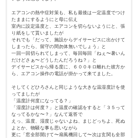
エアコンの熱中症対策も、私も最後は一定温度でつけ
たままにするようにと母に伝え
室内に設定温度と、エアコンを切らないようにと、張
り紙をして貰いましたが
それでも「だって、施設からデイサービスに出かけて
しまったら、留守の間勿体無いでしょう」と
一回一回切られてしまって、毎回毎回「ねぇ〜暑いん
だけどさぁ〜どうしたんだろうね？」と
デイサービスから帰る度に、６００キロ離れた彼方か
ら、エアコン操作の電話が掛かって来てました。
そしてくどひろさんと同じような大きな温湿度計を使
ってましたが
「温度計何度になってる？」
「湿度計は何度？」と温度の確認をすると「３５って
なってるかな〜？」なんて返答で
えっ、温度、湿度じゃないよね、まじどっちよ、死ぬ
よとか、物騒な事も思いながら
更に「窓全部開けて〜扇風機回して〜次は玄関も全部