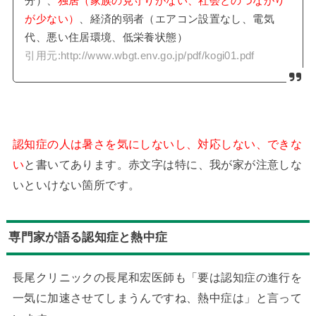
分）、
独居（家族の見守りがない、社会とのつながり
が少ない）
、経済的弱者（エアコン設置なし、電気
代、悪い住居環境、低栄養状態）
引用元:http://www.wbgt.env.go.jp/pdf/kogi01.pdf
認知症の人は暑さを気にしないし、対応しない、できな
い
と書いてあります。赤文字は特に、我が家が注意しな
いといけない箇所です。
専門家が語る認知症と熱中症
長尾クリニックの長尾和宏医師も「要は認知症の進行を
一気に加速させてしまうんですね、熱中症は」と言って