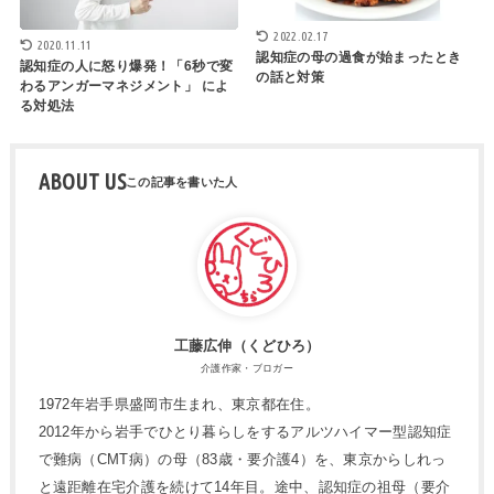
2022.02.17
2020.11.11
認知症の母の過食が始まったとき
認知症の人に怒り爆発！「6秒で変
の話と対策
わるアンガーマネジメント」 によ
る対処法
ABOUT US
工藤広伸（くどひろ）
介護作家・ブロガー
1972年岩手県盛岡市生まれ、東京都在住。
2012年から岩手でひとり暮らしをするアルツハイマー型認知症
で難病（CMT病）の母（83歳・要介護4）を、東京からしれっ
と遠距離在宅介護を続けて14年目。途中、認知症の祖母（要介