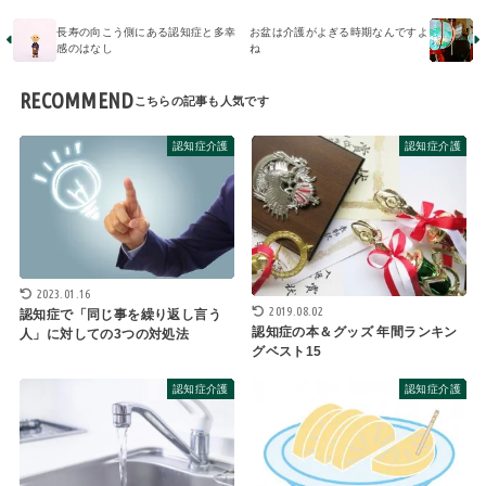
長寿の向こう側にある認知症と多幸
お盆は介護がよぎる時期なんですよ
感のはなし
ね
RECOMMEND
認知症介護
認知症介護
2023.01.16
2019.08.02
認知症で「同じ事を繰り返し言う
認知症の本＆グッズ 年間ランキン
人」に対しての3つの対処法
グベスト15
認知症介護
認知症介護