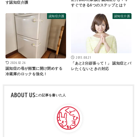
す認知症介護
すぐできる6つのステップとは？
認知症介護
認知症介護
2015.08.21
2026.02.26
「あと2分頑張って！」 認知症とバ
認知症の母が頻繁に開け閉めする
レたくないときの対応
冷蔵庫のロックを強化！
ABOUT US