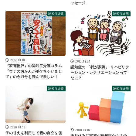
ッセージ
認知症介護
認知症介護
2022.03.04
2013.12.21
『家電批評』の認知症介護コラム
認知症の 「我が家流」 リハビリテ
『ウチのおかんがボケちゃいまし
ーション・レクリエーションって
て』の今月号を読んで欲しい！
なに？
認知症介護
認知症介護
2020.03.13
2018.01.07
子の甘えを利用して親の自立を促
正月休みに家族が認知症かも？今