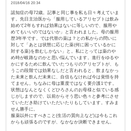
2018/04/16 20:34
認知症の母72歳。記事と同じ事を私も日々考えていま
す。先日主治医から「服用しているアリセプトは飲み
始めて2年もすれば効果はないに等しいので、服用や
めてもいいのではないか」と言われました。母の服用
歴3年半です。では代替の薬は？との私からの問いに
対して「あとは状態に応じた薬(何に困っているかに
対する薬)を飲むしかない」と。私にとっては薬のや
め時が岐路なのかと思い悩んでいます。進行をゆるや
かにするために飲んでいたつもりのアリセプトが、も
うこの段階では効果なしだと言われると、飲まなかっ
た未来と飲んだ未来に、自信もなければ今は覚悟を持
てません。ちなみに母は重度ではなく要介護1です。
状態はなんとなくくどひろさんのお母様と似ている感
じがしますので、以前からそう思い色々と参考にさせ
ていただき助けていただいたりもしています。すみま
せん勝手に。
服薬以外にすべきこと(生活の質向上など)は今もこれ
からも頑張るのですが、なかなか決断できません。