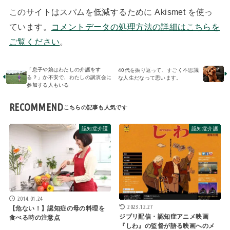
このサイトはスパムを低減するために Akismet を使っ
ています。
コメントデータの処理方法の詳細はこちらを
ご覧ください
。
「息子や娘はわたしの介護をす
40代を振り返って、すごく不思議
る？」か不安で、わたしの講演会に
な人生だなって思います。
参加する人もいる
RECOMMEND
認知症介護
認知症介護
2014.01.24
2023.12.27
【危ない！】認知症の母の料理を
ジブリ配信・認知症アニメ映画
食べる時の注意点
『しわ』の監督が語る映画へのメ