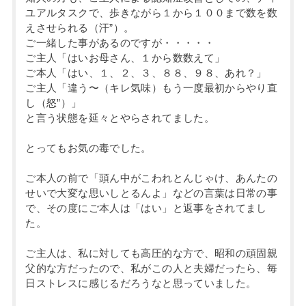
ユアルタスクで、歩きながら１から１００まで数を数
えさせられる（汗”）。
ご一緒した事があるのですが・・・・・
ご主人「はいお母さん、１から数数えて」
ご本人「はい、１、２、３、８８、９８、あれ？」
ご主人「違う〜（キレ気味）もう一度最初からやり直
し（怒”）」
と言う状態を延々とやらされてました。
とってもお気の毒でした。
ご本人の前で「頭ん中がこわれとんじゃけ、あんたの
せいで大変な思いしとるんよ」などの言葉は日常の事
で、その度にご本人は「はい」と返事をされてまし
た。
ご主人は、私に対しても高圧的な方で、昭和の頑固親
父的な方だったので、私がこの人と夫婦だったら、毎
日ストレスに感じるだろうなと思っていました。