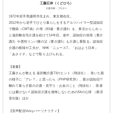
工藤広伸（くどひろ）
介護作家・ブロガー
1972年岩手県盛岡市生まれ、東京都在住。
2012年から岩手でひとり暮らしをするアルツハイマー型認知症
で難病（CMT病）の母（83歳・要介護4）を、東京からしれっ
と遠距離在宅介護を続けて14年目。途中、認知症の祖母（要介
護3）や悪性リンパ腫の父（要介護5）も介護し看取る。認知症
介護の模様や工夫が、NHK「ニュース7」「おはよう日本」
「あさイチ」などで取り上げられる。
【著書】
工藤さんが教える 遠距離介護73のヒント（翔泳社）、老いた親
の様子に「アレ？」と思ったら（PHP研究所）、親が認知症!?
離れて暮らす親の介護・見守り・お金のこと（翔泳社）、医者
には書けない! 認知症介護を後悔しないための54の心得 （廣済
堂出版）ほか
【音声配信Voicyパーソナリティ】