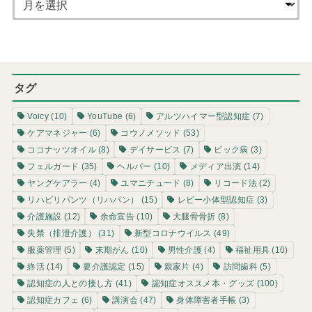
タグ
Voicy
(10)
YouTube
(6)
アルツハイマー型認知症
(7)
ケアマネジャー
(6)
コウノメソッド
(53)
ココナッツオイル
(8)
デイサービス
(7)
ピック病
(3)
フェルガード
(35)
ヘルパー
(10)
メディア出演
(14)
ヤングケアラー
(4)
ユマニチュード
(8)
リコード法
(2)
リハビリパンツ（リハパン）
(15)
レビー小体型認知症
(3)
介護施設
(12)
余命宣告
(10)
大腿骨骨折
(8)
失禁（排泄介護）
(31)
新型コロナウイルス
(49)
服薬管理
(5)
末期がん
(10)
男性介護
(4)
福祉用具
(10)
終活
(14)
要介護認定
(15)
親家片
(4)
訪問歯科
(5)
認知症の人との接し方
(41)
認知症オススメ本・グッズ
(100)
認知症カフェ
(6)
講演会
(47)
身体障害者手帳
(3)