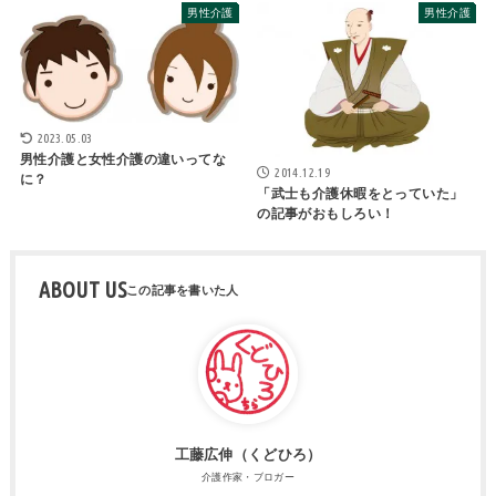
男性介護
男性介護
2023.05.03
男性介護と女性介護の違いってな
2014.12.19
に？
「武士も介護休暇をとっていた」
の記事がおもしろい！
ABOUT US
工藤広伸（くどひろ）
介護作家・ブロガー