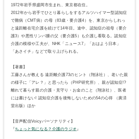
1972年岩手県盛岡市生まれ、東京都在住。
2012年から岩手でひとり暮らしをするアルツハイマー型認知症
で難病（CMT病）の母（83歳・要介護4）を、東京からしれっ
と遠距離在宅介護を続けて14年目。途中、認知症の祖母（要介
護3）や悪性リンパ腫の父（要介護5）も介護し看取る。認知症
介護の模様や工夫が、NHK「ニュース7」「おはよう日本」
「あさイチ」などで取り上げられる。
【著書】
工藤さんが教える 遠距離介護73のヒント（翔泳社）、老いた親
の様子に「アレ？」と思ったら（PHP研究所）、親が認知症!?
離れて暮らす親の介護・見守り・お金のこと（翔泳社）、医者
には書けない! 認知症介護を後悔しないための54の心得 （廣済
堂出版）ほか
【音声配信Voicyパーソナリティ】
『
ちょっと気になる？介護のラジオ
』