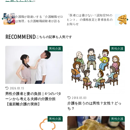
「医者には書けない！認知症56の
介護職が勘違いする「介護離職ゼロ
ヒント」 の価格改定と著者改名の
は無理」を介護離職経験者が語る
お知らせ
RECOMMEND
男性介護
男性介護
2026.03.15
男性介護者と妻の負担｜4つのパタ
2018.05.03
ーンから考える夫婦の介護分担
介護を担うのは男性？女性？どっ
【遠距離介護の実例】
ち？
男性介護
男性介護