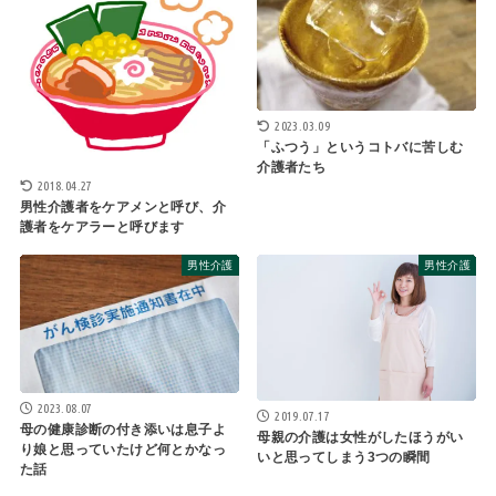
2023.03.09
「ふつう」というコトバに苦しむ
介護者たち
2018.04.27
男性介護者をケアメンと呼び、介
護者をケアラーと呼びます
男性介護
男性介護
2023.08.07
2019.07.17
母の健康診断の付き添いは息子よ
母親の介護は女性がしたほうがい
り娘と思っていたけど何とかなっ
いと思ってしまう3つの瞬間
た話