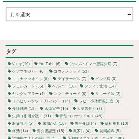
タグ
Voicy
(10)
YouTube
(6)
アルツハイマー型認知症
(7)
ケアマネジャー
(6)
コウノメソッド
(53)
ココナッツオイル
(8)
デイサービス
(7)
ピック病
(3)
フェルガード
(35)
ヘルパー
(10)
メディア出演
(14)
ヤングケアラー
(4)
ユマニチュード
(8)
リコード法
(2)
リハビリパンツ（リハパン）
(15)
レビー小体型認知症
(3)
介護施設
(12)
余命宣告
(10)
大腿骨骨折
(8)
失禁（排泄介護）
(31)
新型コロナウイルス
(49)
服薬管理
(5)
末期がん
(10)
男性介護
(4)
福祉用具
(10)
終活
(14)
要介護認定
(15)
親家片
(4)
訪問歯科
(5)
認知症の人との接し方
(41)
認知症オススメ本・グッズ
(100)