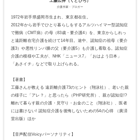
工藤広伸（くどひろ）
介護作家・ブロガー
1972年岩手県盛岡市生まれ、東京都在住。
2012年から岩手でひとり暮らしをするアルツハイマー型認知症
で難病（CMT病）の母（83歳・要介護4）を、東京からしれっ
と遠距離在宅介護を続けて14年目。途中、認知症の祖母（要介
護3）や悪性リンパ腫の父（要介護5）も介護し看取る。認知症
介護の模様や工夫が、NHK「ニュース7」「おはよう日本」
「あさイチ」などで取り上げられる。
【著書】
工藤さんが教える 遠距離介護73のヒント（翔泳社）、老いた親
の様子に「アレ？」と思ったら（PHP研究所）、親が認知症!?
離れて暮らす親の介護・見守り・お金のこと（翔泳社）、医者
には書けない! 認知症介護を後悔しないための54の心得 （廣済
堂出版）ほか
【音声配信Voicyパーソナリティ】