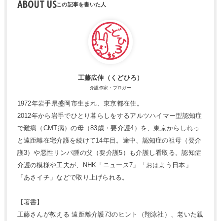
ABOUT US
工藤広伸（くどひろ）
介護作家・ブロガー
1972年岩手県盛岡市生まれ、東京都在住。
2012年から岩手でひとり暮らしをするアルツハイマー型認知症
で難病（CMT病）の母（83歳・要介護4）を、東京からしれっ
と遠距離在宅介護を続けて14年目。途中、認知症の祖母（要介
護3）や悪性リンパ腫の父（要介護5）も介護し看取る。認知症
介護の模様や工夫が、NHK「ニュース7」「おはよう日本」
「あさイチ」などで取り上げられる。
【著書】
工藤さんが教える 遠距離介護73のヒント（翔泳社）、老いた親