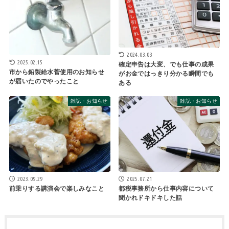
2024.03.03
2025.02.15
確定申告は大変、でも仕事の成果
市から鉛製給水菅使用のお知らせ
がお金ではっきり分かる瞬間でも
が届いたのでやったこと
ある
雑記・お知らせ
雑記・お知らせ
2023.09.29
2025.07.21
前乗りする講演会で楽しみなこと
都税事務所から仕事内容について
聞かれドキドキした話