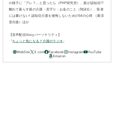
の様子に「アレ？」と思ったら（PHP研究所）、親が認知症!?
離れて暮らす親の介護・見守り・お金のこと（翔泳社）、医者
には書けない! 認知症介護を後悔しないための54の心得 （廣済
堂出版）ほか
【音声配信Voicyパーソナリティ】
『
ちょっと気になる？介護のラジオ
』