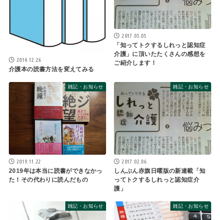
2017.05.05
「知ってトクするしれっと認知症
介護」に頂いたたくさんの感想を
2014.12.26
ご紹介します！
介護本の読書方法を変えてみる
雑記・お知らせ
雑記・お知らせ
2019.11.22
2017.02.06
2019年は本当に読書ができなかっ
しんぶん赤旗日曜版の新連載「知
た！その代わりに読んだもの
ってトクするしれっと認知症介
護」
雑記・お知らせ
雑記・お知らせ