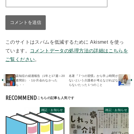
このサイトはスパムを低減するために Akismet を使っ
ています。
コメントデータの処理方法の詳細はこちらを
ご覧ください
。
認知症の経過報告（1年と17週～20
名著『７つの習慣』から学ぶ時間が
週間目）・1か月会わなかった
ないという介護者が考えなければな
ら・・
らないたった１つのこと
RECOMMEND
雑記・お知らせ
雑記・お知らせ