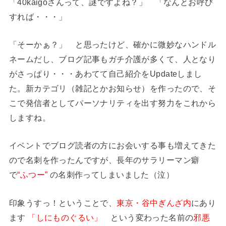
「40kaigoさんって、謎ですよね？」 「なんとお呼び
すれば・・・」
「そーかぁ？」 と思ったけど、確かに微妙なハンドル
ネームだし、ブログ記事もガチ介護が多くて、人となり
がさっぱり・・・あわてて自己紹介をUpdateしまし
た。新カテゴリ（雑記とかお知らせ）を作ったので、そ
こで発信者としてパーソナリティを出す努力をこれから
しますね。
イベントでブログ読者の方にお会いする事も増えてきた
ので名刺を作ったんですが、長年のサラリーマン癖
で
“ふつー”
の名刺作ってしまいました（泣）
印象うすっ！ということで、
東京・谷中ぎんざ内
にあり
ます
「しにものぐるい」
という変わった名前の
邪悪