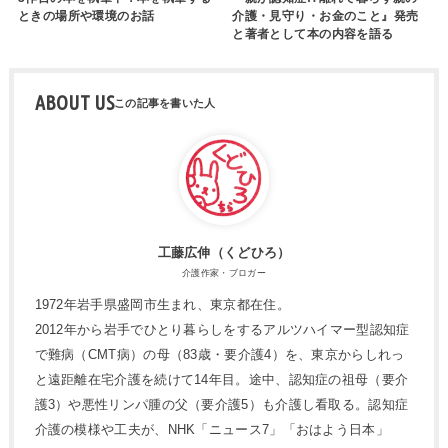
ときの場所や環境のお話
介護・見守り・お金のこと』発売
と著者として本の内容を語る
ABOUT US
工藤広伸（くどひろ）
介護作家・ブロガー
1972年岩手県盛岡市生まれ、東京都在住。
2012年から岩手でひとり暮らしをするアルツハイマー型認知症
で難病（CMT病）の母（83歳・要介護4）を、東京からしれっ
と遠距離在宅介護を続けて14年目。途中、認知症の祖母（要介
護3）や悪性リンパ腫の父（要介護5）も介護し看取る。認知症
介護の模様や工夫が、NHK「ニュース7」「おはよう日本」