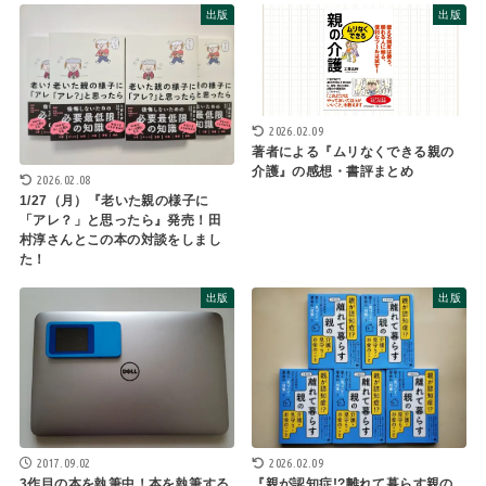
出版
出版
2026.02.09
著者による『ムリなくできる親の
介護』の感想・書評まとめ
2026.02.08
1/27（月）『老いた親の様子に
「アレ？」と思ったら』発売！田
村淳さんとこの本の対談をしまし
た！
出版
出版
2017.09.02
2026.02.09
3作目の本を執筆中！本を執筆する
『親が認知症!?離れて暮らす親の