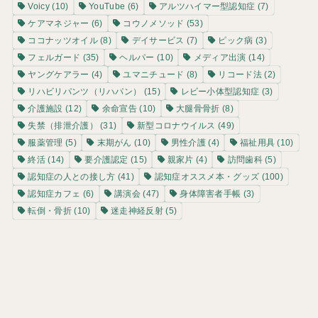
Voicy
(10)
YouTube
(6)
アルツハイマー型認知症
(7)
ケアマネジャー
(6)
コウノメソッド
(53)
ココナッツオイル
(8)
デイサービス
(7)
ピック病
(3)
フェルガード
(35)
ヘルパー
(10)
メディア出演
(14)
ヤングケアラー
(4)
ユマニチュード
(8)
リコード法
(2)
リハビリパンツ（リハパン）
(15)
レビー小体型認知症
(3)
介護施設
(12)
余命宣告
(10)
大腿骨骨折
(8)
失禁（排泄介護）
(31)
新型コロナウイルス
(49)
服薬管理
(5)
末期がん
(10)
男性介護
(4)
福祉用具
(10)
終活
(14)
要介護認定
(15)
親家片
(4)
訪問歯科
(5)
認知症の人との接し方
(41)
認知症オススメ本・グッズ
(100)
認知症カフェ
(6)
講演会
(47)
身体障害者手帳
(3)
転倒・骨折
(10)
迷走神経反射
(5)