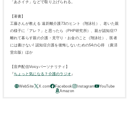
「あさイチ」などで取り上げられる。
【著書】
工藤さんが教える 遠距離介護73のヒント（翔泳社）、老いた親
の様子に「アレ？」と思ったら（PHP研究所）、親が認知症!?
離れて暮らす親の介護・見守り・お金のこと（翔泳社）、医者
には書けない! 認知症介護を後悔しないための54の心得 （廣済
堂出版）ほか
【音声配信Voicyパーソナリティ】
『
ちょっと気になる？介護のラジオ
』