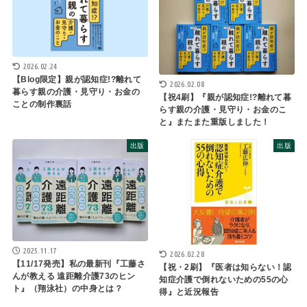
2026.02.24
【Blog限定】親が認知症!?離れて
2026.02.08
暮らす親の介護・見守り・お金の
【祝4刷】『親が認知症!?離れて暮
ことの制作裏話
らす親の介護・見守り・お金のこ
と』またまた重版しました！
出版
出版
2025.11.17
2026.02.28
【11/17発売】私の最新刊『工藤さ
【祝・2刷】『医者は知らない！認
んが教える 遠距離介護73のヒン
知症介護で倒れないための55の心
ト』（翔泳社）の中身とは？
得』と近況報告