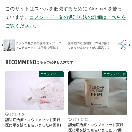
このサイトはスパムを低減するために Akismet を使っ
ています。
コメントデータの処理方法の詳細はこちらを
ご覧ください
。
フランス生まれの認知症ケア 「ユ
認知症の経過報告（28週間目）・
マニチュード」 は手軽で簡単！
ウォッシュレットがお風呂？？
RECOMMEND
コウノメソッド
コウノメソッド
2013.11.26
2019.03.22
認知症治療・コウノメソッド実践
認知症治療・コウノメソッド実践
医に母を診てもらいました(4回目)
医に母を診てもらいました（2回