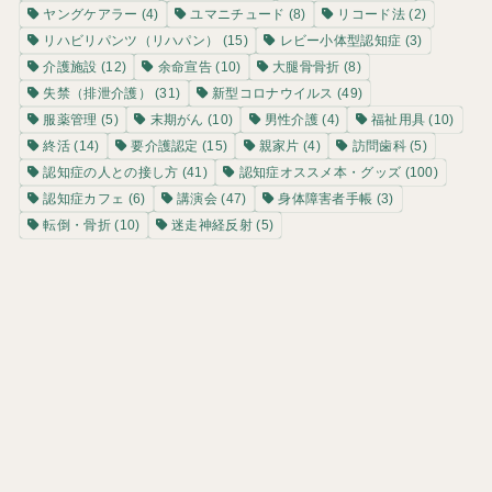
ヤングケアラー
(4)
ユマニチュード
(8)
リコード法
(2)
リハビリパンツ（リハパン）
(15)
レビー小体型認知症
(3)
介護施設
(12)
余命宣告
(10)
大腿骨骨折
(8)
失禁（排泄介護）
(31)
新型コロナウイルス
(49)
服薬管理
(5)
末期がん
(10)
男性介護
(4)
福祉用具
(10)
終活
(14)
要介護認定
(15)
親家片
(4)
訪問歯科
(5)
認知症の人との接し方
(41)
認知症オススメ本・グッズ
(100)
認知症カフェ
(6)
講演会
(47)
身体障害者手帳
(3)
転倒・骨折
(10)
迷走神経反射
(5)