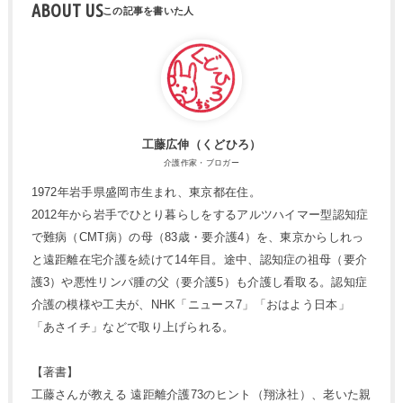
ABOUT US
工藤広伸（くどひろ）
介護作家・ブロガー
1972年岩手県盛岡市生まれ、東京都在住。
2012年から岩手でひとり暮らしをするアルツハイマー型認知症
で難病（CMT病）の母（83歳・要介護4）を、東京からしれっ
と遠距離在宅介護を続けて14年目。途中、認知症の祖母（要介
護3）や悪性リンパ腫の父（要介護5）も介護し看取る。認知症
介護の模様や工夫が、NHK「ニュース7」「おはよう日本」
「あさイチ」などで取り上げられる。
【著書】
工藤さんが教える 遠距離介護73のヒント（翔泳社）、老いた親