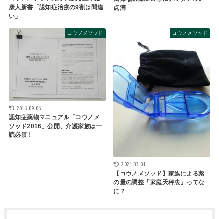
康人新書「認知症治療の9割は間違
点滴
い」
コウノメソッド
コウノメソッド
2016.09.06
認知症薬物マニュアル「コウノメ
ソッド2016」公開、介護家族は一
読必須！
2026.03.01
【コウノメソッド】家族による薬
の量の調整「家庭天秤法」ってな
に？