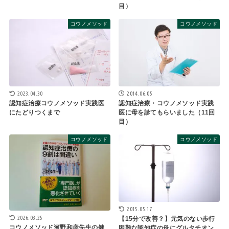
目）
コウノメソッド
コウノメソッド
2023.04.30
2014.06.05
認知症治療コウノメソッド実践医
認知症治療・コウノメソッド実践
にたどりつくまで
医に母を診てもらいました（11回
目）
コウノメソッド
コウノメソッド
2015.05.17
2026.03.25
【15分で改善？】元気のない歩行
コウノメソッド河野和彦先生の健
困難な認知症の母にグルタチオン