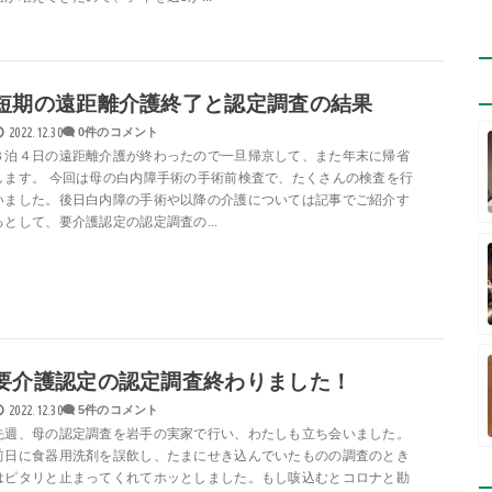
短期の遠距離介護終了と認定調査の結果
2022.12.30
0件のコメント
３泊４日の遠距離介護が終わったので一旦帰京して、また年末に帰省
します。 今回は母の白内障手術の手術前検査で、たくさんの検査を行
いました。後日白内障の手術や以降の介護については記事でご紹介す
るとして、要介護認定の認定調査の...
要介護認定の認定調査終わりました！
2022.12.30
5件のコメント
先週、母の認定調査を岩手の実家で行い、わたしも立ち会いました。
前日に食器用洗剤を誤飲し、たまにせき込んでいたものの調査のとき
はピタリと止まってくれてホッとしました。もし咳込むとコロナと勘