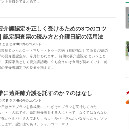
イントを自分でまとめて...
要介護認定を正しく受けるための3つのコツ
｜認定調査票の読み方と介護日記の活用法
2026.05.01
2件のコメント
認知症＆シャルコー・マリー・トゥース病（難病指定）である70歳の
母の要介護認定が、今月行われます。 前回の要介護認定 ということ
で、実際家族として要介護認定に立ち会うのは今回が初めてです。前
回の要介護認定での反省を踏まえ...
誰に遠距離介護を託すのか？のはなし
2013.04.21
0件のコメント
今日はケアプランを作成後に、いざそのプランを実行してみた
ら・・・の話です。遠距離介護をする人にとって、なくてはならない
存在がヘルパーさんであり、もしヘルパーさんがいなかったら、ゾッ
とします。認知症であり、シャルコー・マリ...