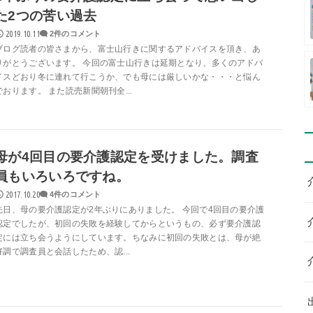
た2つの苦い過去
2019.10.11
2件のコメント
ブログ読者の皆さまから、富士山行きに関するアドバイスを頂き、あ
りがとうございます。 今回の富士山行きは延期となり、多くのアドバ
イスどおり冬に連れて行こうか、でも母には厳しいかな・・・と悩ん
でおります。 また読売新聞朝刊全...
母が4回目の要介護認定を受けました。調査
員もいろいろですね。
2017.10.20
4件のコメント
先日、母の要介護認定が2年ぶりにありました。 今回で4回目の要介護
認定でしたが、初回の失敗を経験してからというもの、必ず要介護認
定には立ち会うようにしています。ちなみに初回の失敗とは、母が絶
好調で調査員と会話したため、認...