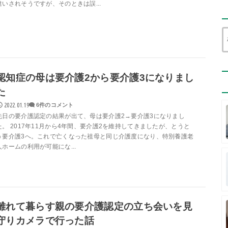
違いされそうですが、そのときは誤...
認知症の母は要介護2から要介護3になりまし
た
2022.01.19
6件のコメント
先日の要介護認定の結果が出て、母は要介護2→要介護3になりまし
た。 2017年11月から4年間、要介護2を維持してきましたが、とうと
う要介護3へ。これで亡くなった祖母と同じ介護度になり、特別養護老
人ホームの利用が可能にな...
離れて暮らす親の要介護認定の立ち会いを見
守りカメラで行った話