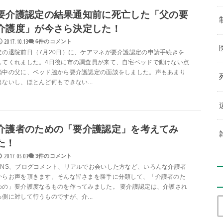
要介護認定の結果通知前に死亡した「父の要
介護度」が今さら決定した！
2017.10.13
6件のコメント
父の退院前日（7月20日）に、ケアマネが要介護認定の申請手続きを
してくれました。4日後に市の調査員が来て、自宅ベッドで動けない点
滴中の父に、ベッド脇から要介護認定の面談をしました。声もあまり
出ないし、ほとんど何もできない...
介護者のための「要介護認定」を考えてみ
た！
2017.05.03
3件のコメント
SNS、ブログコメント、リアルでお会いした方など、いろんな介護者
からお声を頂きます。そんな皆さまを勝手に分類して、「介護者のた
めの」要介護度なるものを作ってみました。 要介護認定は、介護され
る側に対して行うものですが、介...