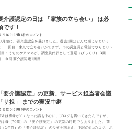
要介護認定の日は 「家族の立ち会い」 は必
須です！
2016.01.02
6件のコメント
10月頭に、要介護認定を受けました。過去2回はどんな感じかという
と、 1回目：東京で立ち会いができず、市の調査員と電話でやりとり 2
回目：うちのケアマネが、調査員代行として登場（びっくり） 3回
目：今回 要介護認定1回目...
「要介護認定」の更新、サービス担当者会議
「サ担」 までの実況中継
2018.04.01
0件のコメント
最近は祖母が亡くなった話を中心に、ブログを書いてきたんですが、
実は母（70歳）の 「要介護認定」 の更新の時期でもありました。 前
回（1年前）の 「要介護認定」 の反省を踏まえ、下記の3つのコツ、ポ