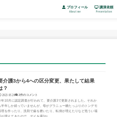
プロフィール
講演依頼
About me
Presentation
要介護3から4への区分変更、果たして結果
は？
2023.05.24
2件のコメント
昨年10月に認定調査が行われて、要介護3で更新されました。それか
ら半年しか経っていませんが、母がグラニュー糖たっぷりのトンデモ
料理を作ったり、洗剤で歯を磨いたり、転倒が増えたりなど危うい場
面が増えてきたので、デイを週3か...