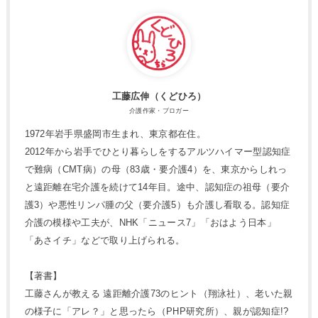
工藤広伸（くどひろ）
介護作家・ブロガー
1972年岩手県盛岡市生まれ、東京都在住。
2012年から岩手でひとり暮らしをするアルツハイマー型認知症
で難病（CMT病）の母（83歳・要介護4）を、東京からしれっ
と遠距離在宅介護を続けて14年目。途中、認知症の祖母（要介
護3）や悪性リンパ腫の父（要介護5）も介護し看取る。認知症
介護の模様や工夫が、NHK「ニュース7」「おはよう日本」
「あさイチ」などで取り上げられる。
【著書】
工藤さんが教える 遠距離介護73のヒント（翔泳社）、老いた親
の様子に「アレ？」と思ったら（PHP研究所）、親が認知症!?