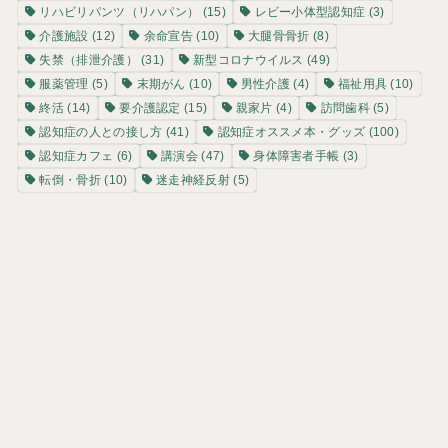
リハビリパンツ（リハパン）
(15)
レビー小体型認知症
(3)
介護施設
(12)
余命宣告
(10)
大腿骨骨折
(8)
失禁（排泄介護）
(31)
新型コロナウイルス
(49)
服薬管理
(5)
末期がん
(10)
男性介護
(4)
福祉用具
(10)
終活
(14)
要介護認定
(15)
親家片
(4)
訪問歯科
(5)
認知症の人との接し方
(41)
認知症オススメ本・グッズ
(100)
認知症カフェ
(6)
講演会
(47)
身体障害者手帳
(3)
転倒・骨折
(10)
迷走神経反射
(5)