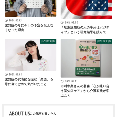
2024.06.05
2016.08.10
認知症の母に今日の予定を伝えな
「初期認知症の人の半分はポジテ
くなった理由
ィブ」という研究結果を読んで
認知症介護
認知症介護
2021.03.08
認知症の代表的な症状「失語」を
2026.02.11
母に当てはめて気づいたこと
市村幸美さんの著書「心が通い合
う認知症ケア」から介護家族が学
ぶこと
ABOUT US