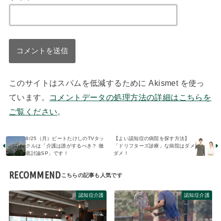
このサイトはスパムを低減するために Akismet を使っ
ています。
コメントデータの処理方法の詳細はこちらを
ご覧ください
。
8/25（月）ビートたけしのTVタッ
【よい認知症の病院を探す方法】
クルは「介護は誰がするべき？ 徹
「ドリフターズ診療」な病院はダメ
底討論SP」です！
ダメ！
RECOMMEND
認知症介護
認知症介護