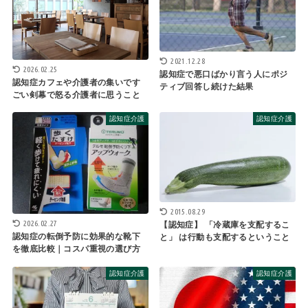
2021.12.28
2026.02.25
認知症で悪口ばかり言う人にポジ
認知症カフェや介護者の集いです
ティブ回答し続けた結果
ごい剣幕で怒る介護者に思うこと
認知症介護
認知症介護
2015.08.29
2026.02.27
【認知症】 「冷蔵庫を支配するこ
認知症の転倒予防に効果的な靴下
と」 は行動も支配するということ
を徹底比較｜コスパ重視の選び方
認知症介護
認知症介護