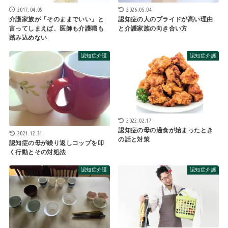
2017.04.05
2026.05.04
介護家族が「そのままでいい」と
認知症の人のプライドが高い理由
言ってしまえば、医師も介護職も
と介護家族の向き合い方
踏み込めない
認知症介護
認知症介護
2022.02.17
認知症の母の過食が始まったとき
2021.12.31
の話と対策
認知症の母が繰り返しコップを叩
く行動とその対処法
認知症介護
認知症介護