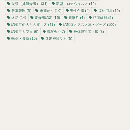
失禁（排泄介護）
(31)
新型コロナウイルス
(49)
服薬管理
(5)
末期がん
(10)
男性介護
(4)
福祉用具
(10)
終活
(14)
要介護認定
(15)
親家片
(4)
訪問歯科
(5)
認知症の人との接し方
(41)
認知症オススメ本・グッズ
(100)
認知症カフェ
(6)
講演会
(47)
身体障害者手帳
(3)
転倒・骨折
(10)
迷走神経反射
(5)