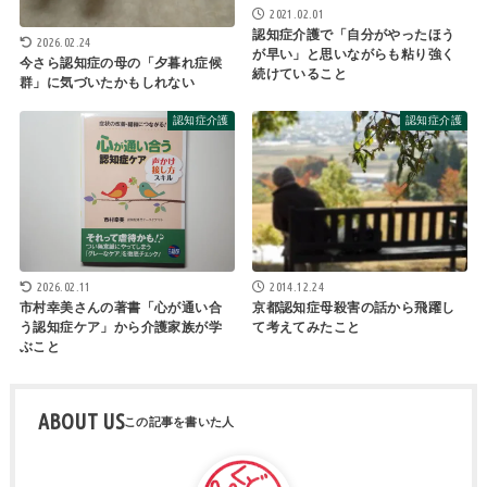
2021.02.01
認知症介護で「自分がやったほう
2026.02.24
が早い」と思いながらも粘り強く
今さら認知症の母の「夕暮れ症候
続けていること
群」に気づいたかもしれない
認知症介護
認知症介護
2026.02.11
2014.12.24
市村幸美さんの著書「心が通い合
京都認知症母殺害の話から飛躍し
う認知症ケア」から介護家族が学
て考えてみたこと
ぶこと
ABOUT US