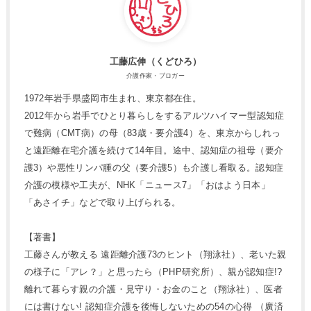
工藤広伸（くどひろ）
介護作家・ブロガー
1972年岩手県盛岡市生まれ、東京都在住。
2012年から岩手でひとり暮らしをするアルツハイマー型認知症
で難病（CMT病）の母（83歳・要介護4）を、東京からしれっ
と遠距離在宅介護を続けて14年目。途中、認知症の祖母（要介
護3）や悪性リンパ腫の父（要介護5）も介護し看取る。認知症
介護の模様や工夫が、NHK「ニュース7」「おはよう日本」
「あさイチ」などで取り上げられる。
【著書】
工藤さんが教える 遠距離介護73のヒント（翔泳社）、老いた親
の様子に「アレ？」と思ったら（PHP研究所）、親が認知症!?
離れて暮らす親の介護・見守り・お金のこと（翔泳社）、医者
には書けない! 認知症介護を後悔しないための54の心得 （廣済