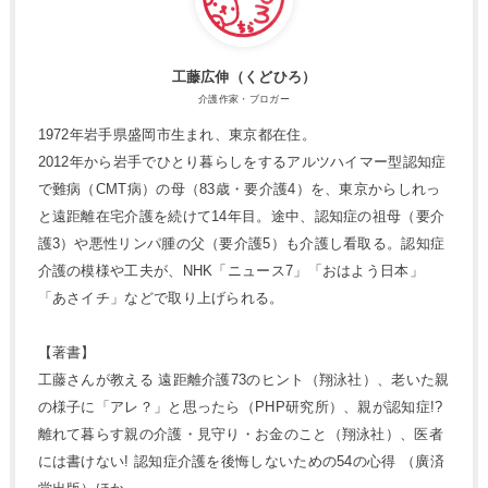
工藤広伸（くどひろ）
介護作家・ブロガー
1972年岩手県盛岡市生まれ、東京都在住。
2012年から岩手でひとり暮らしをするアルツハイマー型認知症
で難病（CMT病）の母（83歳・要介護4）を、東京からしれっ
と遠距離在宅介護を続けて14年目。途中、認知症の祖母（要介
護3）や悪性リンパ腫の父（要介護5）も介護し看取る。認知症
介護の模様や工夫が、NHK「ニュース7」「おはよう日本」
「あさイチ」などで取り上げられる。
【著書】
工藤さんが教える 遠距離介護73のヒント（翔泳社）、老いた親
の様子に「アレ？」と思ったら（PHP研究所）、親が認知症!?
離れて暮らす親の介護・見守り・お金のこと（翔泳社）、医者
には書けない! 認知症介護を後悔しないための54の心得 （廣済