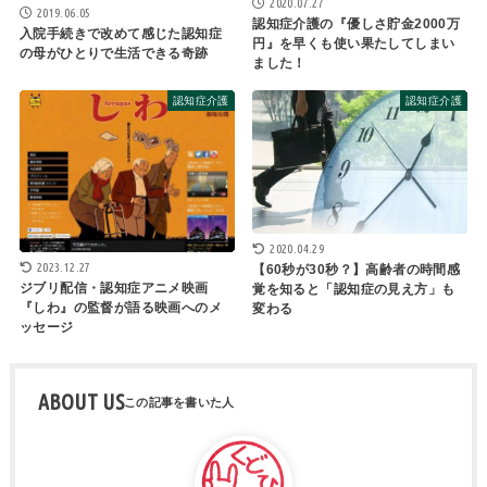
2020.07.27
2019.06.05
認知症介護の『優しさ貯金2000万
入院手続きで改めて感じた認知症
円』を早くも使い果たしてしまい
の母がひとりで生活できる奇跡
ました！
認知症介護
認知症介護
2020.04.29
2023.12.27
【60秒が30秒？】高齢者の時間感
ジブリ配信・認知症アニメ映画
覚を知ると「認知症の見え方」も
『しわ』の監督が語る映画へのメ
変わる
ッセージ
ABOUT US