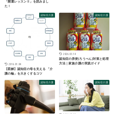
「開運レッスンⅡ」を読みまし
た！
認知症介護
認知症介護
2026.03.14
認知症の弄便(ろうべん)対策と処理
方法｜家族介護の実践ガイド
2016.01.04
【図解】認知症の母を支える 「介
護の輪」を大きくするコツ
認知症介護
認知症介護