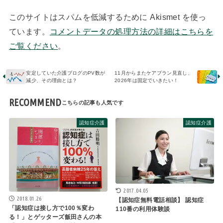
このサイトはスパムを低減するために Akismet を使っ
ています。
コメントデータの処理方法の詳細はこちらを
ご覧ください
。
安定していた介護ブログのPV数が
11月からまたケアプラン見直し、
減少、その理由とは？
2026年は固定でいきたい！
RECOMMEND
認知症介護
認知症介護
2017.04.05
2018.01.26
【認知症無料電話相談】 認知症
「認知症は接し方で100％変わ
110番の利用体験談
る！」とゲッターズ飯田さんの本