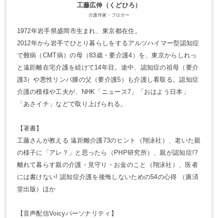
工藤広伸（くどひろ）
介護作家・ブロガー
1972年岩手県盛岡市生まれ、東京都在住。
2012年から岩手でひとり暮らしをするアルツハイマー型認知症
で難病（CMT病）の母（83歳・要介護4）を、東京からしれっ
と遠距離在宅介護を続けて14年目。途中、認知症の祖母（要介
護3）や悪性リンパ腫の父（要介護5）も介護し看取る。認知症
介護の模様や工夫が、NHK「ニュース7」「おはよう日本」
「あさイチ」などで取り上げられる。
【著書】
工藤さんが教える 遠距離介護73のヒント（翔泳社）、老いた親
の様子に「アレ？」と思ったら（PHP研究所）、親が認知症!?
離れて暮らす親の介護・見守り・お金のこと（翔泳社）、医者
には書けない! 認知症介護を後悔しないための54の心得 （廣済
堂出版）ほか
【音声配信Voicyパーソナリティ】