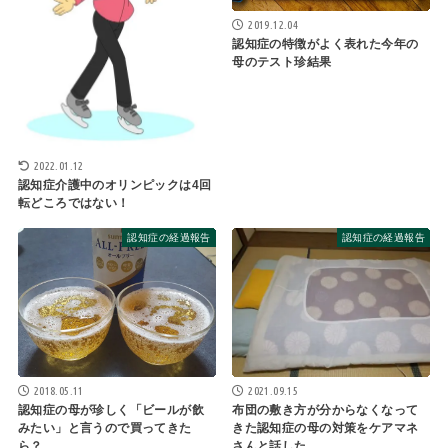
2019.12.04
認知症の特徴がよく表れた今年の
母のテスト珍結果
2022.01.12
認知症介護中のオリンピックは4回
転どころではない！
認知症の経過報告
認知症の経過報告
2018.05.11
2021.09.15
認知症の母が珍しく「ビールが飲
布団の敷き方が分からなくなって
みたい」と言うので買ってきた
きた認知症の母の対策をケアマネ
ら？
さんと話した