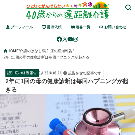
プロフィール
講演依頼
著書一覧
お問い合わせ
HOME
介護のはなし
認知症の経過報告
2年に1回の母の健康診断は毎回ハプニングが起きる
2018.08.01
認知症の経過報告
広告を含む記事です
2年に1回の母の健康診断は毎回ハプニングが起
きる