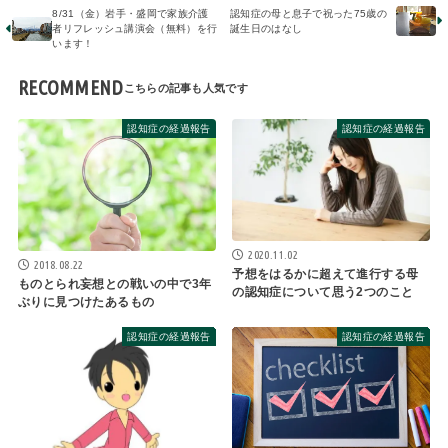
8/31（金）岩手・盛岡で家族介護
認知症の母と息子で祝った75歳の
者リフレッシュ講演会（無料）を行
誕生日のはなし
います！
RECOMMEND
認知症の経過報告
認知症の経過報告
2020.11.02
2018.08.22
予想をはるかに超えて進行する母
ものとられ妄想との戦いの中で3年
の認知症について思う2つのこと
ぶりに見つけたあるもの
認知症の経過報告
認知症の経過報告