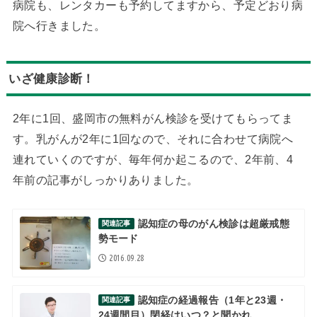
病院も、レンタカーも予約してますから、予定どおり病
院へ行きました。
いざ健康診断！
2年に1回、盛岡市の無料がん検診を受けてもらってま
す。乳がんが2年に1回なので、それに合わせて病院へ
連れていくのですが、毎年何か起こるので、2年前、4
年前の記事がしっかりありました。
認知症の母のがん検診は超厳戒態
関連記事
勢モード
2016.09.28
認知症の経過報告（1年と23週・
関連記事
24週間目）閉経はいつ？と聞かれ