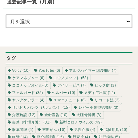
過去記事一覧（月別）
タグ
Voicy
(10)
YouTube
(6)
アルツハイマー型認知症
(7)
ケアマネジャー
(6)
コウノメソッド
(53)
ココナッツオイル
(8)
デイサービス
(7)
ピック病
(3)
フェルガード
(35)
ヘルパー
(10)
メディア出演
(14)
ヤングケアラー
(4)
ユマニチュード
(8)
リコード法
(2)
リハビリパンツ（リハパン）
(15)
レビー小体型認知症
(3)
介護施設
(12)
余命宣告
(10)
大腿骨骨折
(8)
失禁（排泄介護）
(31)
新型コロナウイルス
(49)
服薬管理
(5)
末期がん
(10)
男性介護
(4)
福祉用具
(10)
終活
(14)
要介護認定
(15)
親家片
(4)
訪問歯科
(5)