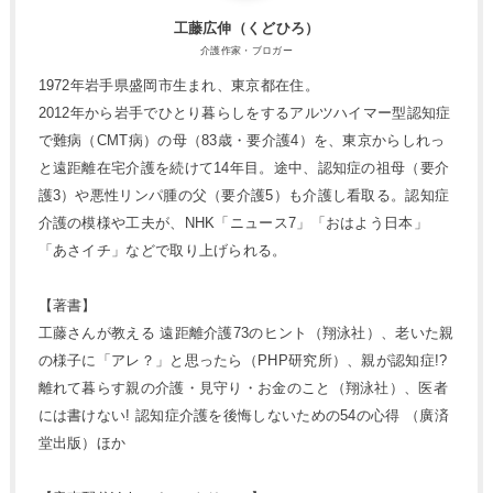
工藤広伸（くどひろ）
介護作家・ブロガー
1972年岩手県盛岡市生まれ、東京都在住。
2012年から岩手でひとり暮らしをするアルツハイマー型認知症
で難病（CMT病）の母（83歳・要介護4）を、東京からしれっ
と遠距離在宅介護を続けて14年目。途中、認知症の祖母（要介
護3）や悪性リンパ腫の父（要介護5）も介護し看取る。認知症
介護の模様や工夫が、NHK「ニュース7」「おはよう日本」
「あさイチ」などで取り上げられる。
【著書】
工藤さんが教える 遠距離介護73のヒント（翔泳社）、老いた親
の様子に「アレ？」と思ったら（PHP研究所）、親が認知症!?
離れて暮らす親の介護・見守り・お金のこと（翔泳社）、医者
には書けない! 認知症介護を後悔しないための54の心得 （廣済
堂出版）ほか