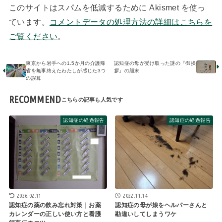
このサイトはスパムを低減するために Akismet を使っ
ています。
コメントデータの処理方法の詳細はこちらを
ご覧ください
。
東京から岩手への1.5か月の介護帰
認知症の母が受け取った謎の『御挨
省を無事終えたわたしが感じた3つ
拶』の顛末
の誤算
RECOMMEND
認知症の経過報告
認知症の経過報告
2026.02.11
2022.11.14
認知症の薬の飲み忘れ対策｜お薬
認知症の母が娘をヘルパーさんと
カレンダーの正しい使い方と看護
勘違いしてしまうワケ