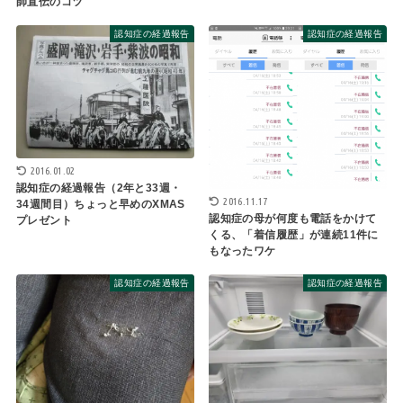
師直伝のコツ
認知症の経過報告
認知症の経過報告
2016.01.02
認知症の経過報告（2年と33週・
2016.11.17
34週間目）ちょっと早めのXMAS
認知症の母が何度も電話をかけて
プレゼント
くる、「着信履歴」が連続11件に
もなったワケ
認知症の経過報告
認知症の経過報告