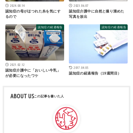
2024.08.14
2023.06.07
認知症の母がほつれた糸を気にす
認知症介護中に自然と撮り溜めた
るので
写真を放出
認知症の経過報告
認知症の経過報告
2021.02.12
2017.04.05
認知症介護中に「おいしい牛乳」
認知症の経過報告（19週間目）
が必要になったワケ
ABOUT US