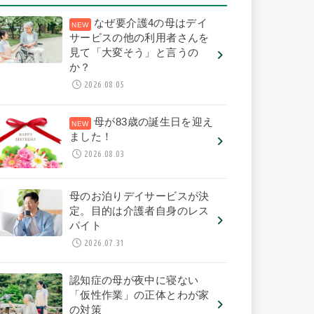
なぜ要介護4の母はデイ
サービスの他の利用者さんを
見て「大変そう」と言うの
か？
2026.08.05
母が83歳の誕生日を迎え
ました！
2026.08.03
母のお泊りデイサービスが決
定。目的は介護者自身のレス
パイト
2026.07.31
認知症の母が夜中に寝ない
「仮性作業」の正体とわが家
の対策