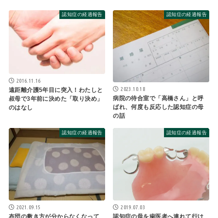
認知症の経過報告
認知症の経過報告
2016.11.16
2023.10.18
遠距離介護5年目に突入！わたしと
病院の待合室で「高橋さん」と呼
叔母で3年前に決めた「取り決め」
ばれ、何度も反応した認知症の母
のはなし
の話
認知症の経過報告
認知症の経過報告
2019.07.03
2021.09.15
認知症の母を歯医者へ連れて行け
布団の敷き方が分からなくなって