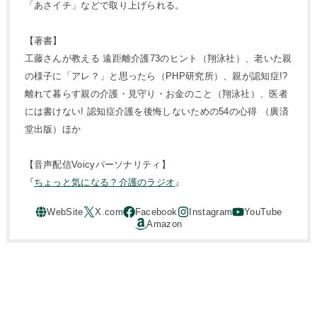
「あさイチ」などで取り上げられる。
【著書】
工藤さんが教える 遠距離介護73のヒント（翔泳社）、老いた親
の様子に「アレ？」と思ったら（PHP研究所）、親が認知症!?
離れて暮らす親の介護・見守り・お金のこと（翔泳社）、医者
には書けない! 認知症介護を後悔しないための54の心得 （廣済
堂出版）ほか
【音声配信Voicyパーソナリティ】
『
ちょっと気になる？介護のラジオ
』