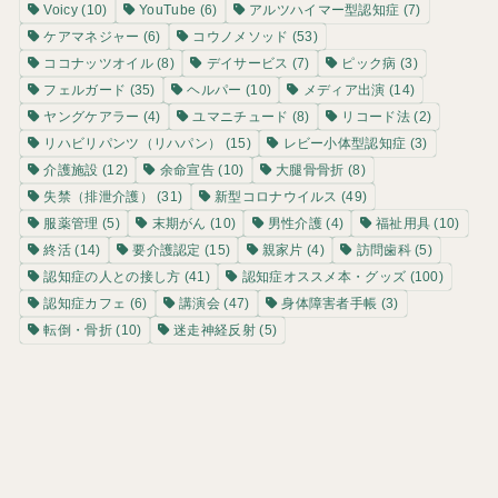
Voicy
(10)
YouTube
(6)
アルツハイマー型認知症
(7)
ケアマネジャー
(6)
コウノメソッド
(53)
ココナッツオイル
(8)
デイサービス
(7)
ピック病
(3)
フェルガード
(35)
ヘルパー
(10)
メディア出演
(14)
ヤングケアラー
(4)
ユマニチュード
(8)
リコード法
(2)
リハビリパンツ（リハパン）
(15)
レビー小体型認知症
(3)
介護施設
(12)
余命宣告
(10)
大腿骨骨折
(8)
失禁（排泄介護）
(31)
新型コロナウイルス
(49)
服薬管理
(5)
末期がん
(10)
男性介護
(4)
福祉用具
(10)
終活
(14)
要介護認定
(15)
親家片
(4)
訪問歯科
(5)
認知症の人との接し方
(41)
認知症オススメ本・グッズ
(100)
認知症カフェ
(6)
講演会
(47)
身体障害者手帳
(3)
転倒・骨折
(10)
迷走神経反射
(5)