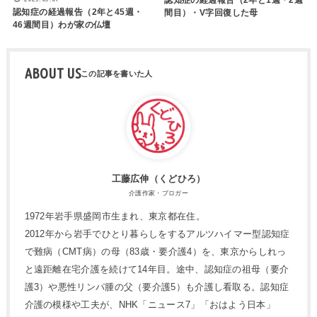
認知症の経過報告（2年と1週・2週
認知症の経過報告（2年と45週・
間目）・V字回復した母
46週間目）わが家の仏壇
ABOUT US
工藤広伸（くどひろ）
介護作家・ブロガー
1972年岩手県盛岡市生まれ、東京都在住。
2012年から岩手でひとり暮らしをするアルツハイマー型認知症
で難病（CMT病）の母（83歳・要介護4）を、東京からしれっ
と遠距離在宅介護を続けて14年目。途中、認知症の祖母（要介
護3）や悪性リンパ腫の父（要介護5）も介護し看取る。認知症
介護の模様や工夫が、NHK「ニュース7」「おはよう日本」