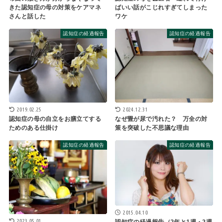
ばいい話がこじれすぎてしまった
きた認知症の母の対策をケアマネ
ワケ
さんと話した
認知症の経過報告
認知症の経過報告
2019.02.25
2024.12.31
認知症の母の自立をお膳立てする
なぜ畳が尿で汚れた？ 万全の対
ためのある仕掛け
策を突破した不思議な理由
認知症の経過報告
認知症の経過報告
2015.04.10
2023.05.01