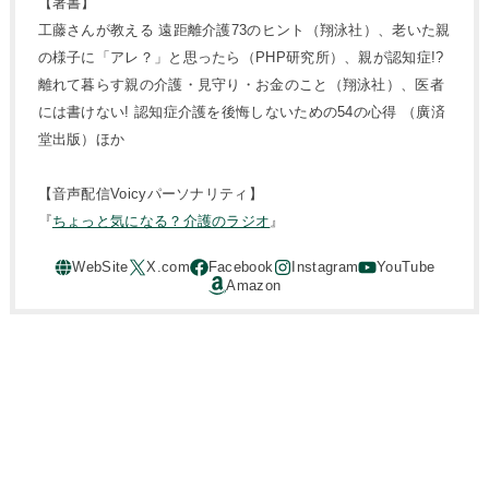
【著書】
工藤さんが教える 遠距離介護73のヒント（翔泳社）、老いた親
の様子に「アレ？」と思ったら（PHP研究所）、親が認知症!?
離れて暮らす親の介護・見守り・お金のこと（翔泳社）、医者
には書けない! 認知症介護を後悔しないための54の心得 （廣済
堂出版）ほか
【音声配信Voicyパーソナリティ】
『
ちょっと気になる？介護のラジオ
』