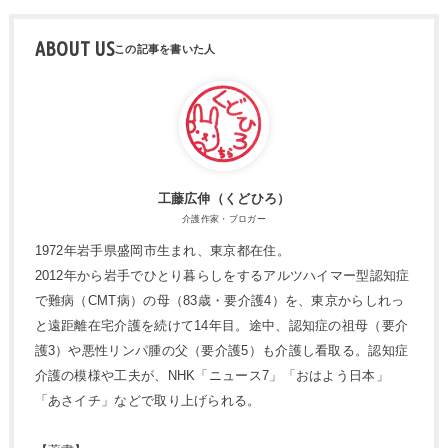
ABOUT US
工藤広伸（くどひろ）
介護作家・ブロガー
1972年岩手県盛岡市生まれ、東京都在住。
2012年から岩手でひとり暮らしをするアルツハイマー型認知症
で難病（CMT病）の母（83歳・要介護4）を、東京からしれっ
と遠距離在宅介護を続けて14年目。途中、認知症の祖母（要介
護3）や悪性リンパ腫の父（要介護5）も介護し看取る。認知症
介護の模様や工夫が、NHK「ニュース7」「おはよう日本」
「あさイチ」などで取り上げられる。