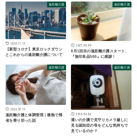
遠距離介護
遠距離介護
2020.11.15
2025.06.09
【新型コロナ】東京ロックダウン
6月1回目の遠距離介護スタート、
とこれからの遠距離介護について
『無印良品500』に感謝！
遠距離介護
遠距離介護
2026.07.15
2018.04.06
遠距離介護と体調管理｜微熱で帰
通いの介護で見守りカメラ越しに
省を乗り切った話
見る認知症の母をどんな気持ちで
見ているのか？