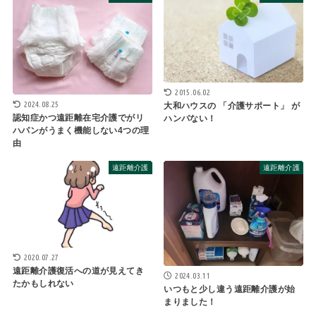
2015.06.02
2024.08.25
大和ハウスの 「介護サポート」 が
認知症かつ遠距離在宅介護でがリ
ハンパない！
ハパンがうまく機能しない4つの理
由
遠距離介護
遠距離介護
2020.07.27
遠距離介護復活への道が見えてき
2024.03.11
たかもしれない
いつもと少し違う遠距離介護が始
まりました！