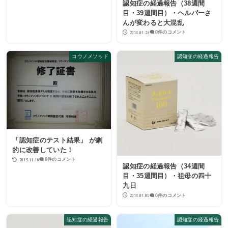
認知症の経過報告（38週間
目・39週間目）・ヘルパーさ
んが変わると大混乱
2014.01.26
0件のコメント
コウノメソッド
認知症の経過報告
「認知症のテスト結果」 が劇
的に改善していた！
2015.11.16
0件のコメント
認知症の経過報告（34週間
目・35週間目）・祖母の四十
九日
2014.01.05
0件のコメント
認知症の経過報告
認知症の経過報告