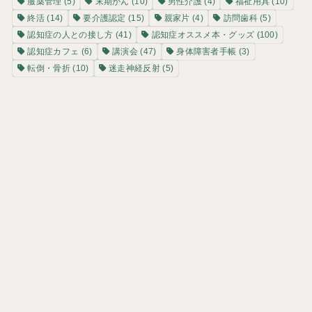
服薬管理
(5)
末期がん
(10)
男性介護
(4)
福祉用具
(10)
終活
(14)
要介護認定
(15)
親家片
(4)
訪問歯科
(5)
認知症の人との接し方
(41)
認知症オススメ本・グッズ
(100)
認知症カフェ
(6)
講演会
(47)
身体障害者手帳
(3)
転倒・骨折
(10)
迷走神経反射
(5)