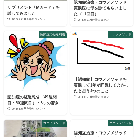
認知症治療・コウノメソッド
サプリメント「Mガード」を
実践医に母を診てもらいまし
試してみました
た（11回目）
2026.03.01
2件のコメント
2014.06.05
0件のコメント
認知症の経過報告
コウノメソッド
【認知症】コウノメソッドを
実践して1年が経過してよかっ
たと思う4つのこと
認知症の経過報告（49週間
2014.03.23
0件のコメント
目・50週間目）・3つの驚き
2014.04.06
0件のコメント
コウノメソッド
コウノメソッド
認知症治療・コウノメソッド