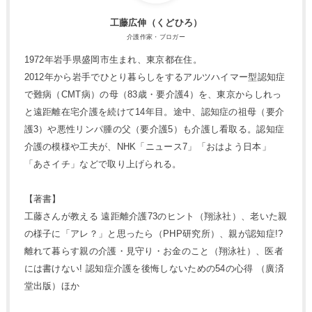
工藤広伸（くどひろ）
介護作家・ブロガー
1972年岩手県盛岡市生まれ、東京都在住。
2012年から岩手でひとり暮らしをするアルツハイマー型認知症
で難病（CMT病）の母（83歳・要介護4）を、東京からしれっ
と遠距離在宅介護を続けて14年目。途中、認知症の祖母（要介
護3）や悪性リンパ腫の父（要介護5）も介護し看取る。認知症
介護の模様や工夫が、NHK「ニュース7」「おはよう日本」
「あさイチ」などで取り上げられる。
【著書】
工藤さんが教える 遠距離介護73のヒント（翔泳社）、老いた親
の様子に「アレ？」と思ったら（PHP研究所）、親が認知症!?
離れて暮らす親の介護・見守り・お金のこと（翔泳社）、医者
には書けない! 認知症介護を後悔しないための54の心得 （廣済
堂出版）ほか