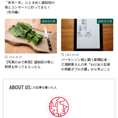
「舟木一夫」 にときめく認知症の
母とコンサートに行ってきた！
（当日編）
認知症介護
認知症介護
2026.02.08
2014.05.07
パーキンソン病と闘う新聞記者・
【写真のみで表現】認知症の母に
三浦耕喜さんの本『わけあり記者
料理を作ってもらったら
の両親ダブル介護』から学ぶこと
ABOUT US