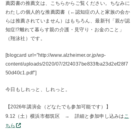
薦図書の推薦文は、こちらからご覧ください。ちなみに
わたしの個人的な推薦図書（←認知症の人と家族の会か
らは推薦されていません）はもちろん、最新刊「親が認
知症!?離れて暮らす親の介護・見守り・お金のこと」
（翔泳社）です。
[blogcard url=”http://www.alzheimer.or.jp/wp-
content/uploads/2020/07/2f24037be833fba23d2ef28f7
50d40c1.pdf”]
今日もしれっと、しれっと。
【2026年講演会（どなたでも参加可能です）】
9.12（土）横浜市都筑区 → 詳細と参加申し込みは
こ
ちら