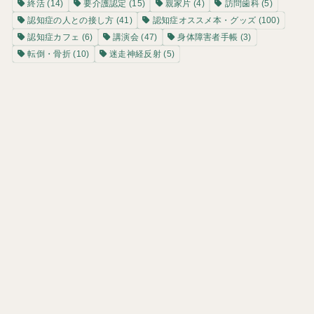
終活
(14)
要介護認定
(15)
親家片
(4)
訪問歯科
(5)
認知症の人との接し方
(41)
認知症オススメ本・グッズ
(100)
認知症カフェ
(6)
講演会
(47)
身体障害者手帳
(3)
転倒・骨折
(10)
迷走神経反射
(5)