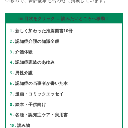
いるので、書評記事も合わせて掲載しています。
目次をクリック → 読みたいところへ移動！
1
新しく加わった推薦図書10冊
2
認知症介護の知識全般
3
介護体験
4
認知症家族のあゆみ
5
男性介護
6
認知症の当事者が書いた本
7
漫画・コミックエッセイ
8
絵本・子供向け
9
各種・認知症ケア・実用書
10
読み物