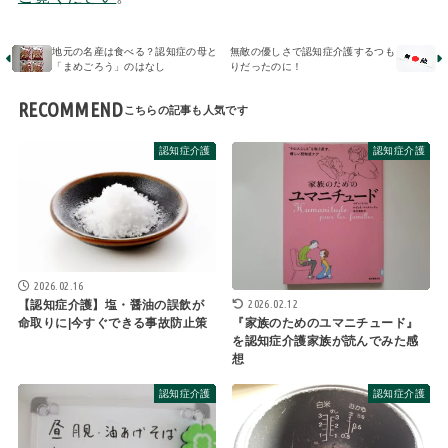
地元の名産は食べる？認知症の母と
無敵の優しさで認知症介護するつも
「まめごろう」のはなし
りだったのに！
RECOMMEND
認知症介護
認知症介護
2026.02.16
2026.02.12
【認知症介護】塩・醤油の誤飲が
『家族のためのユマニチュード』
命取りに|今すぐできる事故防止策
を認知症介護家族が読んでみた感
想
認知症介護
認知症介護