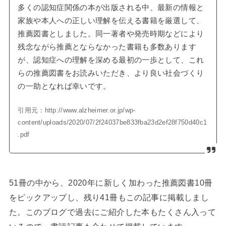
多くの認知症関係の本が出版される中、最新の情報と
家族や本人への正しい理解を伝える書籍を厳選して、
推薦図書としました。同一著者や発売時期などにより
残念ながら推薦とならなかった書籍も多数あります
が、認知症への理解を深める最初の一歩として、これ
らの推薦図書をお読みいただき、より良い社会づくり
の一助となれば幸いです。
引用元：http://www.alzheimer.or.jp/wp-
content/uploads/2020/07/2f24037be833fba23d2ef28f750d40c1
.pdf
51冊の中から、2020年に新しく加わった推薦図書10冊
をピックアップし、残り41冊もこの記事に掲載しまし
た。このブログで過去にご紹介した本もたくさん入って