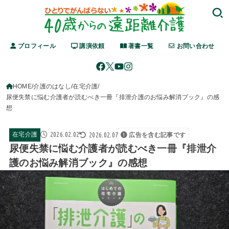
プロフィール
講演依頼
著書一覧
お問い合わせ
HOME
介護のはなし
在宅介護
尿便失禁に悩む介護者が読むべき一冊『排泄介護のお悩み解消ブック』の感
想
2026.02.02
2026.02.07
在宅介護
広告を含む記事です
尿便失禁に悩む介護者が読むべき一冊『排泄介
護のお悩み解消ブック』の感想