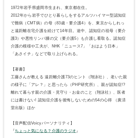
1972年岩手県盛岡市生まれ、東京都在住。
2012年から岩手でひとり暮らしをするアルツハイマー型認知症
で難病（CMT病）の母（83歳・要介護4）を、東京からしれっ
と遠距離在宅介護を続けて14年目。途中、認知症の祖母（要介
護3）や悪性リンパ腫の父（要介護5）も介護し看取る。認知症
介護の模様や工夫が、NHK「ニュース7」「おはよう日本」
「あさイチ」などで取り上げられる。
【著書】
工藤さんが教える 遠距離介護73のヒント（翔泳社）、老いた親
の様子に「アレ？」と思ったら（PHP研究所）、親が認知症!?
離れて暮らす親の介護・見守り・お金のこと（翔泳社）、医者
には書けない! 認知症介護を後悔しないための54の心得 （廣済
堂出版）ほか
【音声配信Voicyパーソナリティ】
『
ちょっと気になる？介護のラジオ
』