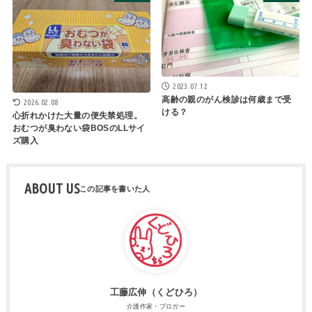
2023.07.12
高齢の親のがん検診は何歳まで受
2026.02.08
ける？
心折れかけた大量の便失禁処理。
おむつが臭わない袋BOSのLLサイ
ズ購入
ABOUT US
工藤広伸（くどひろ）
介護作家・ブロガー