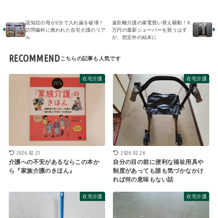
認知症の母が2分で入れ歯を破壊！
遠距離介護の家電買い替え騒動！6
訪問歯科に救われた在宅介護のリア
万円の最新シェーバーを買うはず
ル
が、想定外の結末に
RECOMMEND
在宅介護
在宅介護
2026.02.26
2026.02.21
自分の目の前に便利な福祉用具や
介護への不安があるならこの本か
制度があっても誰も気づかなかけ
ら『家族介護のきほん』
れば何の意味もない話
在宅介護
在宅介護