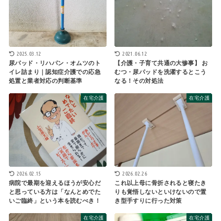
2025.03.12
2021.06.12
尿パッド・リハパン・オムツのト
【介護・子育て共通の大惨事】 お
イレ詰まり｜認知症介護での応急
むつ・尿パッドを洗濯するとこう
処置と業者対応の判断基準
なる！その対処法
在宅介護
在宅介護
2026.02.15
2026.02.26
病院で最期を迎えるほうが安心だ
これ以上母に骨折されると寝たき
と思っている方は「なんとめでた
りも覚悟しないといけないので置
いご臨終」という本を読むべき！
き型手すりに行った対策
在宅介護
在宅介護