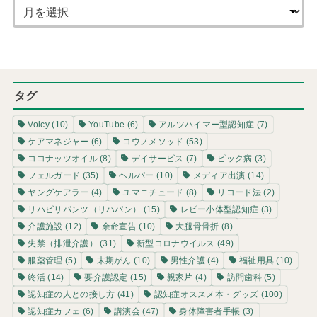
タグ
Voicy
(10)
YouTube
(6)
アルツハイマー型認知症
(7)
ケアマネジャー
(6)
コウノメソッド
(53)
ココナッツオイル
(8)
デイサービス
(7)
ピック病
(3)
フェルガード
(35)
ヘルパー
(10)
メディア出演
(14)
ヤングケアラー
(4)
ユマニチュード
(8)
リコード法
(2)
リハビリパンツ（リハパン）
(15)
レビー小体型認知症
(3)
介護施設
(12)
余命宣告
(10)
大腿骨骨折
(8)
失禁（排泄介護）
(31)
新型コロナウイルス
(49)
服薬管理
(5)
末期がん
(10)
男性介護
(4)
福祉用具
(10)
終活
(14)
要介護認定
(15)
親家片
(4)
訪問歯科
(5)
認知症の人との接し方
(41)
認知症オススメ本・グッズ
(100)
認知症カフェ
(6)
講演会
(47)
身体障害者手帳
(3)