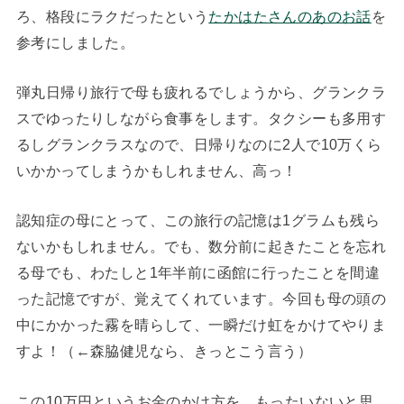
ろ、格段にラクだったという
たかはたさんのあのお話
を
参考にしました。
弾丸日帰り旅行で母も疲れるでしょうから、グランクラ
スでゆったりしながら食事をします。タクシーも多用す
るしグランクラスなので、日帰りなのに2人で10万くら
いかかってしまうかもしれません、高っ！
認知症の母にとって、この旅行の記憶は1グラムも残ら
ないかもしれません。でも、数分前に起きたことを忘れ
る母でも、わたしと1年半前に函館に行ったことを間違
った記憶ですが、覚えてくれています。今回も母の頭の
中にかかった霧を晴らして、一瞬だけ虹をかけてやりま
すよ！（←森脇健児なら、きっとこう言う）
この10万円というお金のかけ方を、もったいないと思