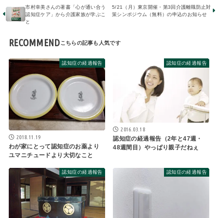
市村幸美さんの著書「心が通い合う
5/21（月）東京開催・第3回介護離職防止対
認知症ケア」から介護家族が学ぶこ
策シンポジウム（無料）の申込のお知らせ
と
RECOMMEND
認知症の経過報告
認知症の経過報告
2016.03.18
2018.11.19
認知症の経過報告（2年と47週・
わが家にとって認知症のお薬より
48週間目）やっぱり親子だねぇ
ユマニチュードより大切なこと
認知症の経過報告
認知症の経過報告