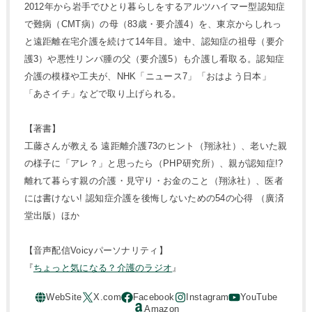
2012年から岩手でひとり暮らしをするアルツハイマー型認知症
で難病（CMT病）の母（83歳・要介護4）を、東京からしれっ
と遠距離在宅介護を続けて14年目。途中、認知症の祖母（要介
護3）や悪性リンパ腫の父（要介護5）も介護し看取る。認知症
介護の模様や工夫が、NHK「ニュース7」「おはよう日本」
「あさイチ」などで取り上げられる。
【著書】
工藤さんが教える 遠距離介護73のヒント（翔泳社）、老いた親
の様子に「アレ？」と思ったら（PHP研究所）、親が認知症!?
離れて暮らす親の介護・見守り・お金のこと（翔泳社）、医者
には書けない! 認知症介護を後悔しないための54の心得 （廣済
堂出版）ほか
【音声配信Voicyパーソナリティ】
『
ちょっと気になる？介護のラジオ
』