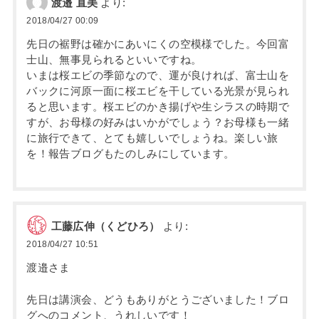
渡邉 直美
より:
2018/04/27 00:09
先日の裾野は確かにあいにくの空模様でした。今回富
士山、無事見られるといいですね。
いまは桜エビの季節なので、運が良ければ、富士山を
バックに河原一面に桜エビを干している光景が見られ
ると思います。桜エビのかき揚げや生シラスの時期で
すが、お母様の好みはいかがでしょう？お母様も一緒
に旅行できて、とても嬉しいでしょうね。楽しい旅
を！報告ブログもたのしみにしています。
工藤広伸（くどひろ）
より:
2018/04/27 10:51
渡邉さま
先日は講演会、どうもありがとうございました！ブロ
グへのコメント、うれしいです！