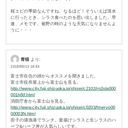
桜エビの季節なんですね、なるほど！そういえば清水
に行ったとき、シラス食べたのを思い出しました。早
速、メモです。裾野の時のような天気になりませんよ
うに・・・
青猫
より:
2018/05/13 18:43
富士市在住の姉からオススメを聞きました。
富士市役所屋上から富士山を見る。
http://www.city.fuji.shizuoka.jp/shisei/c2102/rn2ola000
001h6tf.html
消防庁舎から富士山を見る。
http://www.city.fuji.shizuoka.jp/shisei/c0203/fmervo00
00003fij.html
田子の浦漁港でランチ。釜揚げシラスと生シラスのハ
ーフ&ハーフ丼が人気らしいです。