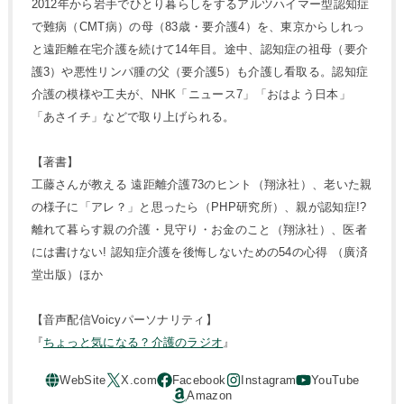
2012年から岩手でひとり暮らしをするアルツハイマー型認知症
で難病（CMT病）の母（83歳・要介護4）を、東京からしれっ
と遠距離在宅介護を続けて14年目。途中、認知症の祖母（要介
護3）や悪性リンパ腫の父（要介護5）も介護し看取る。認知症
介護の模様や工夫が、NHK「ニュース7」「おはよう日本」
「あさイチ」などで取り上げられる。
【著書】
工藤さんが教える 遠距離介護73のヒント（翔泳社）、老いた親
の様子に「アレ？」と思ったら（PHP研究所）、親が認知症!?
離れて暮らす親の介護・見守り・お金のこと（翔泳社）、医者
には書けない! 認知症介護を後悔しないための54の心得 （廣済
堂出版）ほか
【音声配信Voicyパーソナリティ】
『
ちょっと気になる？介護のラジオ
』