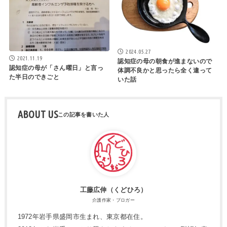
2024.05.27
2021.11.19
認知症の母の朝食が進まないので
認知症の母が「さん曜日」と言っ
体調不良かと思ったら全く違って
た半日のできごと
いた話
ABOUT US
工藤広伸（くどひろ）
介護作家・ブロガー
1972年岩手県盛岡市生まれ、東京都在住。