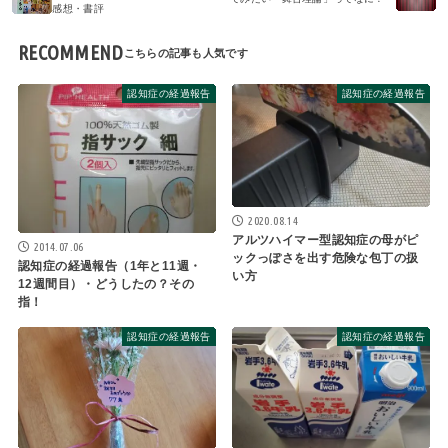
感想・書評
RECOMMEND
認知症の経過報告
認知症の経過報告
2020.08.14
アルツハイマー型認知症の母がピ
2014.07.06
ックっぽさを出す危険な包丁の扱
認知症の経過報告（1年と11週・
い方
12週間目）・どうしたの？その
指！
認知症の経過報告
認知症の経過報告