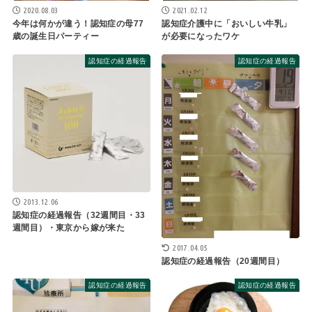
2020.08.03
2021.02.12
今年は何かが違う！認知症の母77
認知症介護中に「おいしい牛乳」
歳の誕生日パーティー
が必要になったワケ
認知症の経過報告
認知症の経過報告
2013.12.06
認知症の経過報告（32週間目・33
週間目）・東京から嫁が来た
2017.04.05
認知症の経過報告（20週間目）
認知症の経過報告
認知症の経過報告