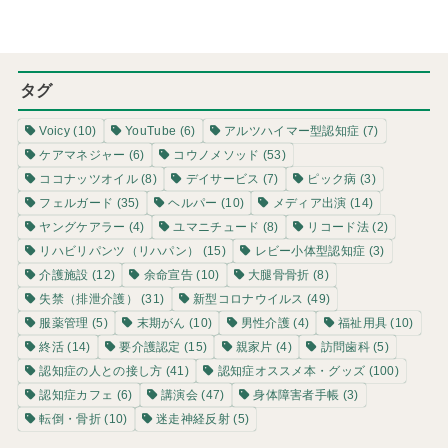
タグ
Voicy
(10)
YouTube
(6)
アルツハイマー型認知症
(7)
ケアマネジャー
(6)
コウノメソッド
(53)
ココナッツオイル
(8)
デイサービス
(7)
ピック病
(3)
フェルガード
(35)
ヘルパー
(10)
メディア出演
(14)
ヤングケアラー
(4)
ユマニチュード
(8)
リコード法
(2)
リハビリパンツ（リハパン）
(15)
レビー小体型認知症
(3)
介護施設
(12)
余命宣告
(10)
大腿骨骨折
(8)
失禁（排泄介護）
(31)
新型コロナウイルス
(49)
服薬管理
(5)
末期がん
(10)
男性介護
(4)
福祉用具
(10)
終活
(14)
要介護認定
(15)
親家片
(4)
訪問歯科
(5)
認知症の人との接し方
(41)
認知症オススメ本・グッズ
(100)
認知症カフェ
(6)
講演会
(47)
身体障害者手帳
(3)
転倒・骨折
(10)
迷走神経反射
(5)