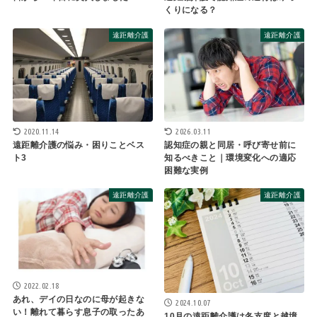
くりになる？
遠距離介護
遠距離介護
2020.11.14
2026.03.11
遠距離介護の悩み・困りことベス
認知症の親と同居・呼び寄せ前に
ト3
知るべきこと｜環境変化への適応
困難な実例
遠距離介護
遠距離介護
2022.02.18
あれ、デイの日なのに母が起きな
2024.10.07
い！離れて暮らす息子の取ったあ
10月の遠距離介護は冬支度と越境