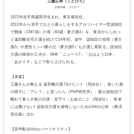
工藤広伸（くどひろ）
介護作家・ブロガー
1972年岩手県盛岡市生まれ、東京都在住。
2012年から岩手でひとり暮らしをするアルツハイマー型認知症
で難病（CMT病）の母（83歳・要介護4）を、東京からしれっ
と遠距離在宅介護を続けて14年目。途中、認知症の祖母（要介
護3）や悪性リンパ腫の父（要介護5）も介護し看取る。認知症
介護の模様や工夫が、NHK「ニュース7」「おはよう日本」
「あさイチ」などで取り上げられる。
【著書】
工藤さんが教える 遠距離介護73のヒント（翔泳社）、老いた親
の様子に「アレ？」と思ったら（PHP研究所）、親が認知症!?
離れて暮らす親の介護・見守り・お金のこと（翔泳社）、医者
には書けない! 認知症介護を後悔しないための54の心得 （廣済
堂出版）ほか
【音声配信Voicyパーソナリティ】