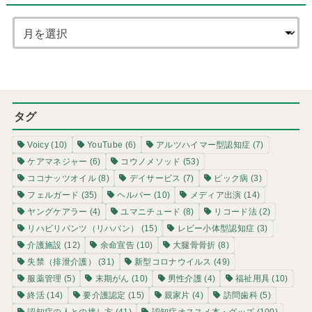
タグ
Voicy
(10)
YouTube
(6)
アルツハイマー型認知症
(7)
ケアマネジャー
(6)
コウノメソッド
(53)
ココナッツオイル
(8)
デイサービス
(7)
ピック病
(3)
フェルガード
(35)
ヘルパー
(10)
メディア出演
(14)
ヤングケアラー
(4)
ユマニチュード
(8)
リコード法
(2)
リハビリパンツ（リハパン）
(15)
レビー小体型認知症
(3)
介護施設
(12)
余命宣告
(10)
大腿骨骨折
(8)
失禁（排泄介護）
(31)
新型コロナウイルス
(49)
服薬管理
(5)
末期がん
(10)
男性介護
(4)
福祉用具
(10)
終活
(14)
要介護認定
(15)
親家片
(4)
訪問歯科
(5)
認知症の人との接し方
(41)
認知症オススメ本・グッズ
(100)