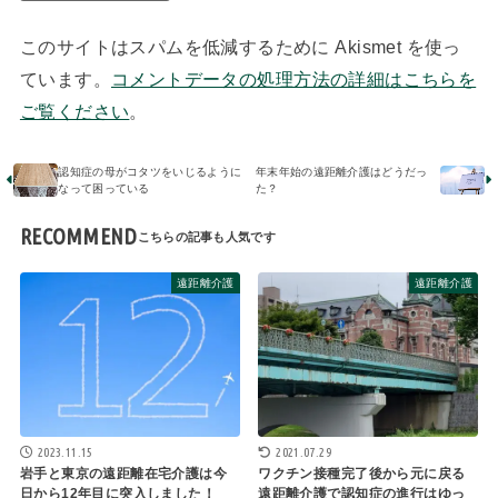
このサイトはスパムを低減するために Akismet を使っ
ています。
コメントデータの処理方法の詳細はこちらを
ご覧ください
。
認知症の母がコタツをいじるように
年末年始の遠距離介護はどうだっ
なって困っている
た？
RECOMMEND
遠距離介護
遠距離介護
2023.11.15
2021.07.29
岩手と東京の遠距離在宅介護は今
ワクチン接種完了後から元に戻る
日から12年目に突入しました！
遠距離介護で認知症の進行はゆっ