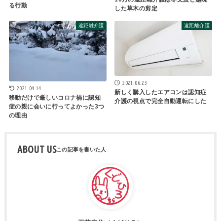
る行動
した草木の剪定
遠距離介護
遠距離介護
2021.06.23
2021.04.14
新しく購入したエアコンは認知症
移動だけで厳しいコロナ禍に認知
介護の視点で完全自動運転にした
症の親に会いに行ってよかった3つ
の理由
ABOUT US