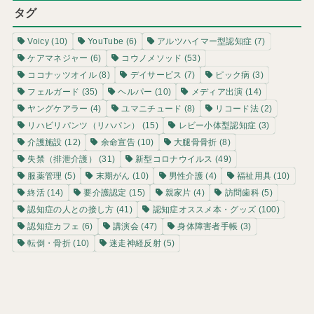
タグ
Voicy
(10)
YouTube
(6)
アルツハイマー型認知症
(7)
ケアマネジャー
(6)
コウノメソッド
(53)
ココナッツオイル
(8)
デイサービス
(7)
ピック病
(3)
フェルガード
(35)
ヘルパー
(10)
メディア出演
(14)
ヤングケアラー
(4)
ユマニチュード
(8)
リコード法
(2)
リハビリパンツ（リハパン）
(15)
レビー小体型認知症
(3)
介護施設
(12)
余命宣告
(10)
大腿骨骨折
(8)
失禁（排泄介護）
(31)
新型コロナウイルス
(49)
服薬管理
(5)
末期がん
(10)
男性介護
(4)
福祉用具
(10)
終活
(14)
要介護認定
(15)
親家片
(4)
訪問歯科
(5)
認知症の人との接し方
(41)
認知症オススメ本・グッズ
(100)
認知症カフェ
(6)
講演会
(47)
身体障害者手帳
(3)
転倒・骨折
(10)
迷走神経反射
(5)