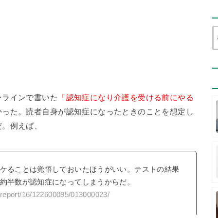
ンラインで書いた
「認知症になり介護を受ける前にやる
かった。読者自身が認知症になったときのことを想定し
だ。例えば、
ボケることは覚悟しておいたほうがいい。テストの結果
と約半数が認知症になってしまうからだ。
/report/16/122600095/013000023/