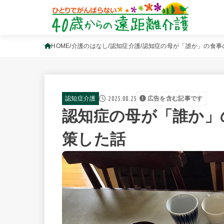
HOME
介護のはなし
認知症介護
認知症の母が「誰か」の食事
2025.08.25
認知症介護
広告を含む記事です
認知症の母が「誰か」
策した話