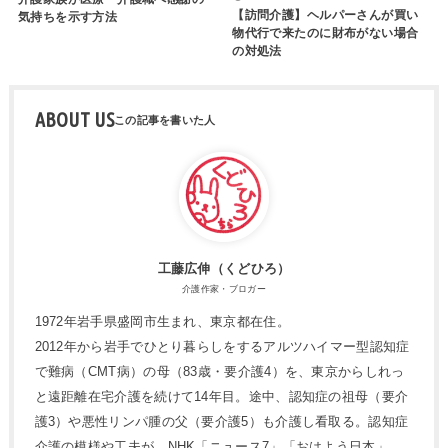
【訪問介護】ヘルパーさんが買い
気持ちを示す方法
物代行で来たのに財布がない場合
の対処法
ABOUT US
工藤広伸（くどひろ）
介護作家・ブロガー
1972年岩手県盛岡市生まれ、東京都在住。
2012年から岩手でひとり暮らしをするアルツハイマー型認知症
で難病（CMT病）の母（83歳・要介護4）を、東京からしれっ
と遠距離在宅介護を続けて14年目。途中、認知症の祖母（要介
護3）や悪性リンパ腫の父（要介護5）も介護し看取る。認知症
介護の模様や工夫が、NHK「ニュース7」「おはよう日本」