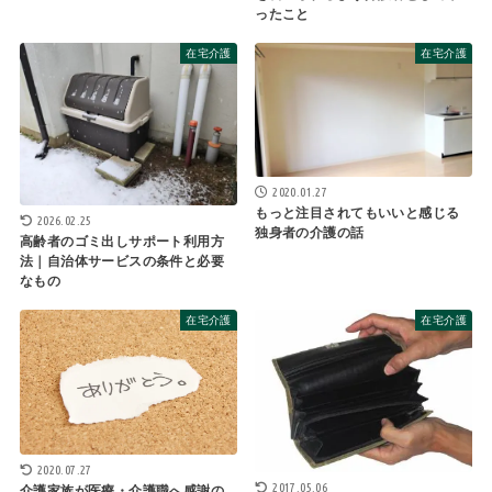
ったこと
在宅介護
在宅介護
2020.01.27
もっと注目されてもいいと感じる
2026.02.25
独身者の介護の話
高齢者のゴミ出しサポート利用方
法｜自治体サービスの条件と必要
なもの
在宅介護
在宅介護
2020.07.27
2017.05.06
介護家族が医療・介護職へ感謝の