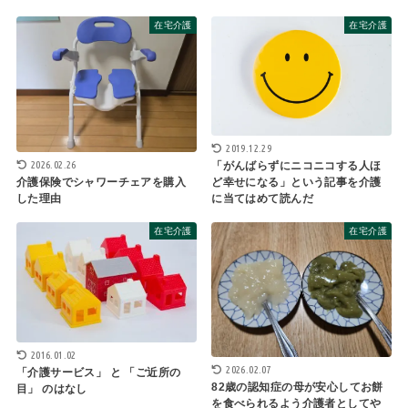
在宅介護
在宅介護
2019.12.29
2026.02.26
「がんばらずにニコニコする人ほ
介護保険でシャワーチェアを購入
ど幸せになる」という記事を介護
した理由
に当てはめて読んだ
在宅介護
在宅介護
2016.01.02
2026.02.07
「介護サービス」 と 「ご近所の
82歳の認知症の母が安心してお餅
目」 のはなし
を食べられるよう介護者としてや