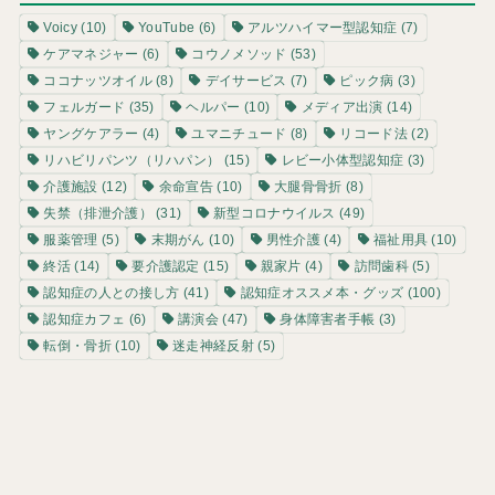
Voicy
(10)
YouTube
(6)
アルツハイマー型認知症
(7)
ケアマネジャー
(6)
コウノメソッド
(53)
ココナッツオイル
(8)
デイサービス
(7)
ピック病
(3)
フェルガード
(35)
ヘルパー
(10)
メディア出演
(14)
ヤングケアラー
(4)
ユマニチュード
(8)
リコード法
(2)
リハビリパンツ（リハパン）
(15)
レビー小体型認知症
(3)
介護施設
(12)
余命宣告
(10)
大腿骨骨折
(8)
失禁（排泄介護）
(31)
新型コロナウイルス
(49)
服薬管理
(5)
末期がん
(10)
男性介護
(4)
福祉用具
(10)
終活
(14)
要介護認定
(15)
親家片
(4)
訪問歯科
(5)
認知症の人との接し方
(41)
認知症オススメ本・グッズ
(100)
認知症カフェ
(6)
講演会
(47)
身体障害者手帳
(3)
転倒・骨折
(10)
迷走神経反射
(5)