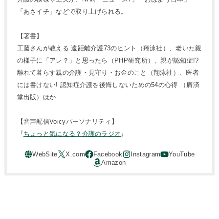
「あさイチ」などで取り上げられる。
【著書】
工藤さんが教える 遠距離介護73のヒント（翔泳社）、老いた親
の様子に「アレ？」と思ったら（PHP研究所）、親が認知症!?
離れて暮らす親の介護・見守り・お金のこと（翔泳社）、医者
には書けない! 認知症介護を後悔しないための54の心得 （廣済
堂出版）ほか
【音声配信Voicyパーソナリティ】
『
ちょっと気になる？介護のラジオ
』