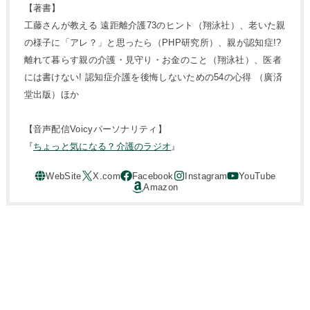
【著書】
工藤さんが教える 遠距離介護73のヒント（翔泳社）、老いた親
の様子に「アレ？」と思ったら（PHP研究所）、親が認知症!?
離れて暮らす親の介護・見守り・お金のこと（翔泳社）、医者
には書けない! 認知症介護を後悔しないための54の心得 （廣済
堂出版）ほか
【音声配信Voicyパーソナリティ】
『
ちょっと気になる？介護のラジオ
』