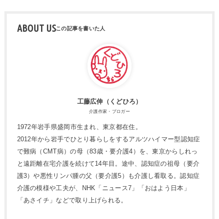
ABOUT US
工藤広伸（くどひろ）
介護作家・ブロガー
1972年岩手県盛岡市生まれ、東京都在住。
2012年から岩手でひとり暮らしをするアルツハイマー型認知症
で難病（CMT病）の母（83歳・要介護4）を、東京からしれっ
と遠距離在宅介護を続けて14年目。途中、認知症の祖母（要介
護3）や悪性リンパ腫の父（要介護5）も介護し看取る。認知症
介護の模様や工夫が、NHK「ニュース7」「おはよう日本」
「あさイチ」などで取り上げられる。