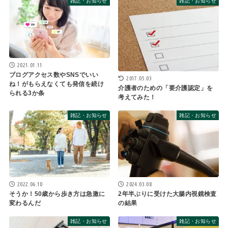
雑記・お知らせ
雑記・お知らせ
2021.01.11
ブログアクセス数やSNSでいい
2017.05.03
ね！がもらえなくても発信を続け
介護者のための「要介護認定」を
られる3か条
考えてみた！
雑記・お知らせ
雑記・お知らせ
2022.06.10
2024.03.08
そうか！50歳から歩き方は急激に
2年半ぶりに受けた大腸内視鏡検査
変わるんだ
の結果
雑記・お知らせ
雑記・お知らせ