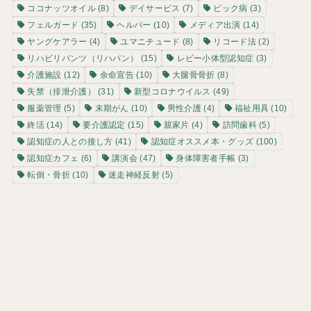
ココナッツオイル
(8)
デイサービス
(7)
ピック病
(3)
フェルガード
(35)
ヘルパー
(10)
メディア出演
(14)
ヤングケアラー
(4)
ユマニチュード
(8)
リコード法
(2)
リハビリパンツ（リハパン）
(15)
レビー小体型認知症
(3)
介護施設
(12)
余命宣告
(10)
大腿骨骨折
(8)
失禁（排泄介護）
(31)
新型コロナウイルス
(49)
服薬管理
(5)
末期がん
(10)
男性介護
(4)
福祉用具
(10)
終活
(14)
要介護認定
(15)
親家片
(4)
訪問歯科
(5)
認知症の人との接し方
(41)
認知症オススメ本・グッズ
(100)
認知症カフェ
(6)
講演会
(47)
身体障害者手帳
(3)
転倒・骨折
(10)
迷走神経反射
(5)