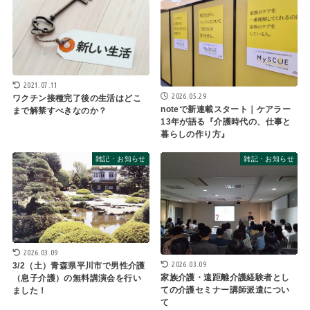
2021.07.11
2026.05.29
ワクチン接種完了後の生活はどこ
noteで新連載スタート｜ケアラー
まで解禁すべきなのか？
13年が語る『介護時代の、仕事と
暮らしの作り方』
雑記・お知らせ
雑記・お知らせ
2026.03.09
2026.03.09
3/2（土）青森県平川市で男性介護
家族介護・遠距離介護経験者とし
（息子介護）の無料講演会を行い
ての介護セミナー講師派遣につい
ました！
て