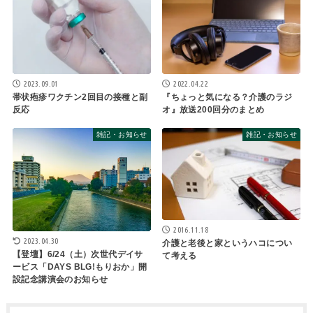
2023.09.01
2022.04.22
帯状疱疹ワクチン2回目の接種と副
『ちょっと気になる？介護のラジ
反応
オ』放送200回分のまとめ
雑記・お知らせ
雑記・お知らせ
2016.11.18
2023.04.30
介護と老後と家というハコについ
【登壇】6/24（土）次世代デイサ
て考える
ービス「DAYS BLG!もりおか」開
設記念講演会のお知らせ