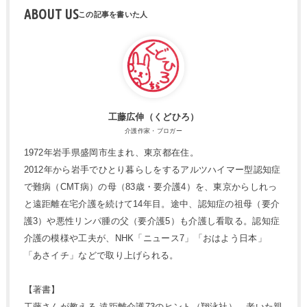
ABOUT US
工藤広伸（くどひろ）
介護作家・ブロガー
1972年岩手県盛岡市生まれ、東京都在住。
2012年から岩手でひとり暮らしをするアルツハイマー型認知症
で難病（CMT病）の母（83歳・要介護4）を、東京からしれっ
と遠距離在宅介護を続けて14年目。途中、認知症の祖母（要介
護3）や悪性リンパ腫の父（要介護5）も介護し看取る。認知症
介護の模様や工夫が、NHK「ニュース7」「おはよう日本」
「あさイチ」などで取り上げられる。
【著書】
工藤さんが教える 遠距離介護73のヒント（翔泳社）、老いた親