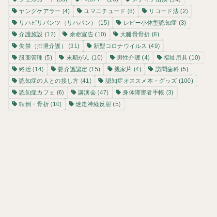
ヤングケアラー
(4)
ユマニチュード
(8)
リコード法
(2)
リハビリパンツ（リハパン）
(15)
レビー小体型認知症
(3)
介護施設
(12)
余命宣告
(10)
大腿骨骨折
(8)
失禁（排泄介護）
(31)
新型コロナウイルス
(49)
服薬管理
(5)
末期がん
(10)
男性介護
(4)
福祉用具
(10)
終活
(14)
要介護認定
(15)
親家片
(4)
訪問歯科
(5)
認知症の人との接し方
(41)
認知症オススメ本・グッズ
(100)
認知症カフェ
(6)
講演会
(47)
身体障害者手帳
(3)
転倒・骨折
(10)
迷走神経反射
(5)