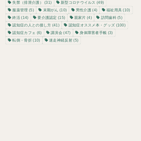
失禁（排泄介護）
(31)
新型コロナウイルス
(49)
服薬管理
(5)
末期がん
(10)
男性介護
(4)
福祉用具
(10)
終活
(14)
要介護認定
(15)
親家片
(4)
訪問歯科
(5)
認知症の人との接し方
(41)
認知症オススメ本・グッズ
(100)
認知症カフェ
(6)
講演会
(47)
身体障害者手帳
(3)
転倒・骨折
(10)
迷走神経反射
(5)