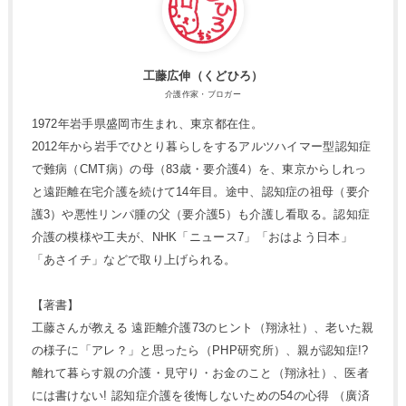
工藤広伸（くどひろ）
介護作家・ブロガー
1972年岩手県盛岡市生まれ、東京都在住。
2012年から岩手でひとり暮らしをするアルツハイマー型認知症
で難病（CMT病）の母（83歳・要介護4）を、東京からしれっ
と遠距離在宅介護を続けて14年目。途中、認知症の祖母（要介
護3）や悪性リンパ腫の父（要介護5）も介護し看取る。認知症
介護の模様や工夫が、NHK「ニュース7」「おはよう日本」
「あさイチ」などで取り上げられる。
【著書】
工藤さんが教える 遠距離介護73のヒント（翔泳社）、老いた親
の様子に「アレ？」と思ったら（PHP研究所）、親が認知症!?
離れて暮らす親の介護・見守り・お金のこと（翔泳社）、医者
には書けない! 認知症介護を後悔しないための54の心得 （廣済