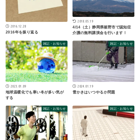
2018.05.19
2016.12.28
4/14（土）静岡県裾野市で認知症
2016年を振り返る
介護の無料講演会を行います！
雑記・お知らせ
雑記・お知らせ
2023.01.09
2024.01.19
地球温暖化でも寒い冬が多い気が
雪かきはいつやるか問題
する
雑記・お知らせ
雑記・お知らせ