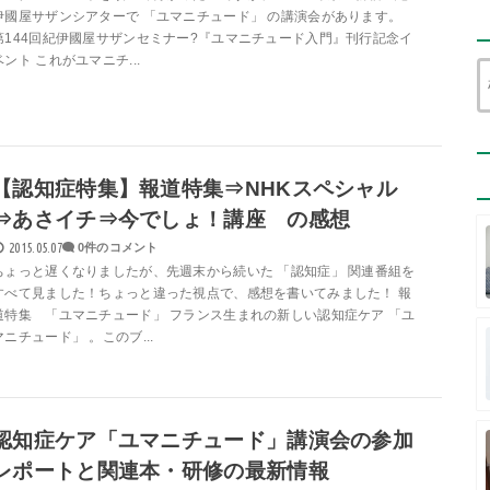
伊國屋サザンシアターで 「ユマニチュード」 の講演会があります。
第144回紀伊國屋サザンセミナー?『ユマニチュード入門』刊行記念イ
ベント これがユマニチ...
【認知症特集】報道特集⇒NHKスペシャル
⇒あさイチ⇒今でしょ！講座 の感想
2015.05.07
0件のコメント
ちょっと遅くなりましたが、先週末から続いた 「認知症」 関連番組を
すべて見ました！ちょっと違った視点で、感想を書いてみました！ 報
道特集 「ユマニチュード」 フランス生まれの新しい認知症ケア 「ユ
マニチュード」 。このブ...
認知症ケア「ユマニチュード」講演会の参加
レポートと関連本・研修の最新情報