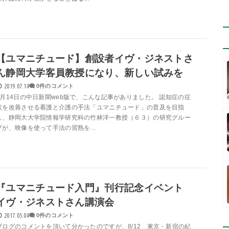
【ユマニチュード】創設者イヴ・ジネストさ
ん静岡大学客員教授になり、新しい試みを
2019.07.14
0件のコメント
9月14日の中日新聞web版で、こんな記事がありました。 認知症の症
状を改善させる看護と介護の手法「ユマニチュード」の普及を目指
し、静岡大大学院情報学研究科の竹林洋一教授（６３）の研究グルー
プが、映像を使って手法の習熟を...
『ユマニチュード入門』刊行記念イベント
イヴ・ジネストさん講演会
2017.05.04
0件のコメント
ブログのコメントを頂いて分かったのですが、8/12 東京・新宿の紀