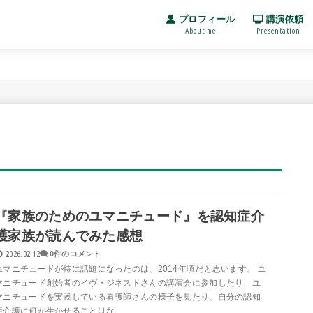
プロフィール
講演依頼
About me
Presentation
『家族のためのユマニチュード』を認知症介
護家族が読んでみた感想
2026.02.12
0件のコメント
ユマニチュードが特に話題になったのは、2014年頃だと思います。 ユ
マニチュード創始者のイヴ・ジネストさんの講演会に参加したり、ユ
マニチュードを実践している看護師さんの様子を見たり、自分の認知
症介護に何か生かせることはな...