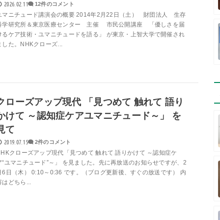
2026.02.11
12件のコメント
ユマニチュード講演会の概要 2014年2月22日（土） 財団法人 生存
科学研究所＆東京医療センター 主催 市民公開講座 「優しさを届
けるケア技術・ユマニチュードを語る」 が東京・上智大学で開催され
ました。NHKクローズ...
クローズアップ現代 「見つめて 触れて 語り
かけて ～認知症ケアユマニチュード～」 を
見て
2019.07.15
2件のコメント
NHKクローズアップ現代「見つめて 触れて 語りかけて ～認知症ケ
ア“ユマニチュード”～」 を見ました。先に再放送のお知らせですが、2
月6日（木） 0:10～0:36 です。（ブログ更新後、すぐの放送です） 内
容はどちら...