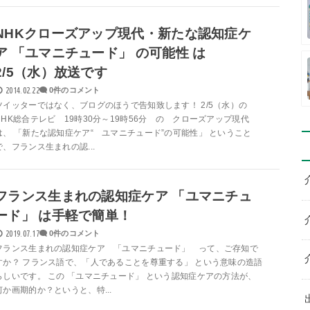
NHKクローズアップ現代・新たな認知症ケ
ア 「ユマニチュード」 の可能性 は
2/5（水）放送です
2014.02.22
0件のコメント
ツイッターではなく、ブログのほうで告知致します！ 2/5（水）の
NHK総合テレビ 19時30分～19時56分 の クローズアップ現代
は、 「新たな認知症ケア“ ユマニチュード”の可能性」 ということ
で、フランス生まれの認...
フランス生まれの認知症ケア 「ユマニチュ
ード」 は手軽で簡単！
2019.07.17
0件のコメント
フランス生まれの認知症ケア 「ユマニチュード」 って、ご存知で
すか？ フランス語で、「人であることを尊重する」 という意味の造語
らしいです。 この 「ユマニチュード」 という認知症ケアの方法が、
何か画期的か？というと、特...