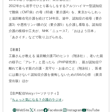
2012年から岩手でひとり暮らしをするアルツハイマー型認知症
で難病（CMT病）の母（83歳・要介護4）を、東京からしれっ
と遠距離在宅介護を続けて14年目。途中、認知症の祖母（要介
護3）や悪性リンパ腫の父（要介護5）も介護し看取る。認知症
介護の模様や工夫が、NHK「ニュース7」「おはよう日本」
「あさイチ」などで取り上げられる。
【著書】
工藤さんが教える 遠距離介護73のヒント（翔泳社）、老いた親
の様子に「アレ？」と思ったら（PHP研究所）、親が認知症!?
離れて暮らす親の介護・見守り・お金のこと（翔泳社）、医者
には書けない! 認知症介護を後悔しないための54の心得 （廣済
堂出版）ほか
【音声配信Voicyパーソナリティ】
『
ちょっと気になる？介護のラジオ
』