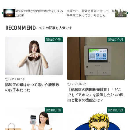
認知症の母が緑内障の検査をしてみ
大雨の中、愛媛と高知に行って、無
た結果
事東京に戻ってまいりました
RECOMMEND
認知症介護
認知症介護
2019.03.13
2026.02.25
認知症の母はかつて悪い介護家族
【認知症の訪問販売対策】「どこ
のお手本だった
でもドアホン」を設置した2つの理
由と驚きの機能とは？
認知症介護
認知症介護