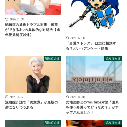
2026.03.08
認知症の通販トラブル対策｜家族
ができる3つの具体的な対処法【成
年後見制度以外】
2020.02.18
「介護ストレス」 は誰に相談す
る？というアンケート結果
認知症介護
認知症介護
2025.04.02
2023.04.30
認知症介護で「美意識」が最期の
女性医師とのYouTube対談「道具
砦になりつつある
を使う介護ってどうなの？」がア
ップされました！
認知症介護
認知症介護