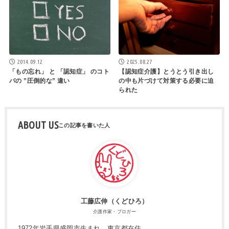
2025.08.27
2014.09.12
【認知症介護】とうとう引き出し
「もの忘れ」 と 「認知症」 のコト
の中も片づけて対策する必要に迫
バの ”圧倒的な” 違い
られた
ABOUT US
工藤広伸（くどひろ）
介護作家・ブロガー
1972年岩手県盛岡市生まれ、東京都在住。