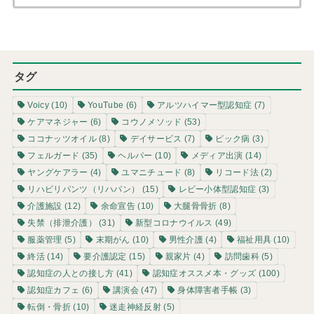
タグ
Voicy
(10)
YouTube
(6)
アルツハイマー型認知症
(7)
ケアマネジャー
(6)
コウノメソッド
(53)
ココナッツオイル
(8)
デイサービス
(7)
ピック病
(3)
フェルガード
(35)
ヘルパー
(10)
メディア出演
(14)
ヤングケアラー
(4)
ユマニチュード
(8)
リコード法
(2)
リハビリパンツ（リハパン）
(15)
レビー小体型認知症
(3)
介護施設
(12)
余命宣告
(10)
大腿骨骨折
(8)
失禁（排泄介護）
(31)
新型コロナウイルス
(49)
服薬管理
(5)
末期がん
(10)
男性介護
(4)
福祉用具
(10)
終活
(14)
要介護認定
(15)
親家片
(4)
訪問歯科
(5)
認知症の人との接し方
(41)
認知症オススメ本・グッズ
(100)
認知症カフェ
(6)
講演会
(47)
身体障害者手帳
(3)
転倒・骨折
(10)
迷走神経反射
(5)