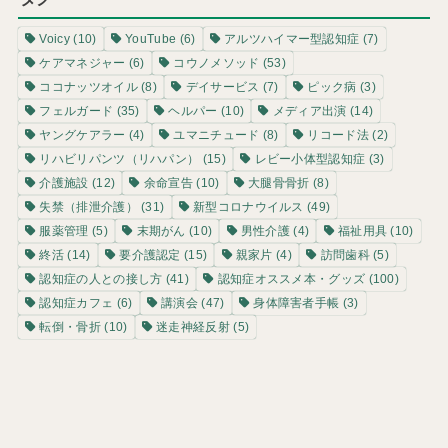
Voicy
(10)
YouTube
(6)
アルツハイマー型認知症
(7)
ケアマネジャー
(6)
コウノメソッド
(53)
ココナッツオイル
(8)
デイサービス
(7)
ピック病
(3)
フェルガード
(35)
ヘルパー
(10)
メディア出演
(14)
ヤングケアラー
(4)
ユマニチュード
(8)
リコード法
(2)
リハビリパンツ（リハパン）
(15)
レビー小体型認知症
(3)
介護施設
(12)
余命宣告
(10)
大腿骨骨折
(8)
失禁（排泄介護）
(31)
新型コロナウイルス
(49)
服薬管理
(5)
末期がん
(10)
男性介護
(4)
福祉用具
(10)
終活
(14)
要介護認定
(15)
親家片
(4)
訪問歯科
(5)
認知症の人との接し方
(41)
認知症オススメ本・グッズ
(100)
認知症カフェ
(6)
講演会
(47)
身体障害者手帳
(3)
転倒・骨折
(10)
迷走神経反射
(5)