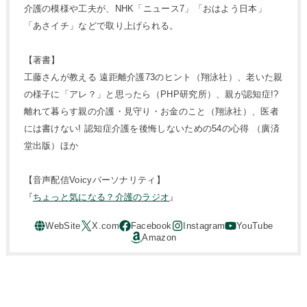
介護の模様や工夫が、NHK「ニュース7」「おはよう日本」
「あさイチ」などで取り上げられる。
【著書】
工藤さんが教える 遠距離介護73のヒント（翔泳社）、老いた親
の様子に「アレ？」と思ったら（PHP研究所）、親が認知症!?
離れて暮らす親の介護・見守り・お金のこと（翔泳社）、医者
には書けない! 認知症介護を後悔しないための54の心得 （廣済
堂出版）ほか
【音声配信Voicyパーソナリティ】
『
ちょっと気になる？介護のラジオ
』