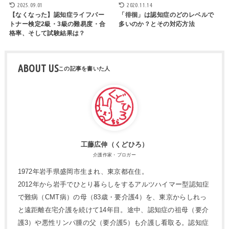
2025.09.01
2020.11.14
【なくなった】認知症ライフパー
「徘徊」は認知症のどのレベルで
トナー検定2級・3級の難易度・合
多いのか？とその対応方法
格率、そして試験結果は？
ABOUT US
工藤広伸（くどひろ）
介護作家・ブロガー
1972年岩手県盛岡市生まれ、東京都在住。
2012年から岩手でひとり暮らしをするアルツハイマー型認知症
で難病（CMT病）の母（83歳・要介護4）を、東京からしれっ
と遠距離在宅介護を続けて14年目。途中、認知症の祖母（要介
護3）や悪性リンパ腫の父（要介護5）も介護し看取る。認知症