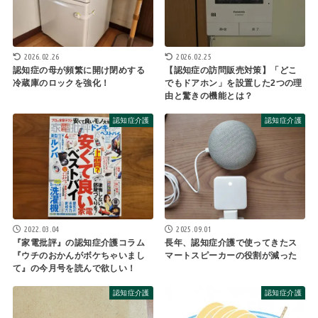
2026.02.25
2026.02.26
【認知症の訪問販売対策】「どこ
認知症の母が頻繁に開け閉めする
でもドアホン」を設置した2つの理
冷蔵庫のロックを強化！
由と驚きの機能とは？
認知症介護
認知症介護
2022.03.04
2025.09.01
『家電批評』の認知症介護コラム
長年、認知症介護で使ってきたス
『ウチのおかんがボケちゃいまし
マートスピーカーの役割が減った
て』の今月号を読んで欲しい！
認知症介護
認知症介護