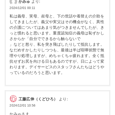
かみゅ
より:
2024/12/01 00:11
私は義母、実母、叔母と、下の世話や着替えの介助を
してきましたが、義父や実父はその機会がなく、異性
の介護についてはあまり気がつきませんでしたが、き
っと慣れると思います。重度認知症の義母は恥ずかし
さからか「自分でできるから触らないで
」などと怒り、私を突き飛ばしたりして抵抗します。
なだめすかしたりしつつも、最後は半ば喧嘩状態で無
理やり処理しますが、めちゃくちゃ疲れます。全く抵
抗せずお尻を向ける日もあるのですが、日によって変
わります。デイサービスのスタッフさんたちはどうや
っているのだろうと思います。
工藤広伸（くどひろ）
より:
2024/12/01 10:56
かみゅさま