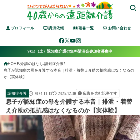
プロフィール
講演依頼
著書一覧
お問い合わせ
9/12（土）認知症介護の無料講演会参加者募集中
HOME
介護のはなし
認知症介護
息子が認知症の母を介護する本音｜排泄・着替え介助の抵抗感はなくなるの
か【実体験】
2024.11.18
2025.12.30
認知症介護
広告を含む記事です
息子が認知症の母を介護する本音｜排泄・着替
え介助の抵抗感はなくなるのか【実体験】