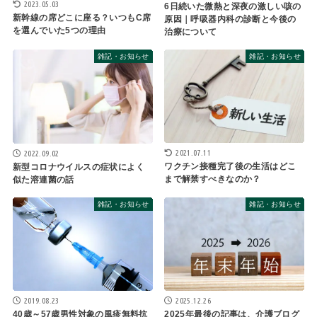
2023.05.03
6日続いた微熱と深夜の激しい咳の
新幹線の席どこに座る？いつもC席
原因｜呼吸器内科の診断と今後の
を選んでいた5つの理由
治療について
雑記・お知らせ
雑記・お知らせ
2021.07.11
2022.09.02
ワクチン接種完了後の生活はどこ
新型コロナウイルスの症状によく
まで解禁すべきなのか？
似た溶連菌の話
雑記・お知らせ
雑記・お知らせ
2025.12.26
2019.08.23
2025年最後の記事は、介護ブログ
40歳～57歳男性対象の風疹無料抗