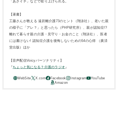
「あさイチ」などで取り上げられる。
【著書】
工藤さんが教える 遠距離介護73のヒント（翔泳社）、老いた親
の様子に「アレ？」と思ったら（PHP研究所）、親が認知症!?
離れて暮らす親の介護・見守り・お金のこと（翔泳社）、医者
には書けない! 認知症介護を後悔しないための54の心得 （廣済
堂出版）ほか
【音声配信Voicyパーソナリティ】
『
ちょっと気になる？介護のラジオ
』