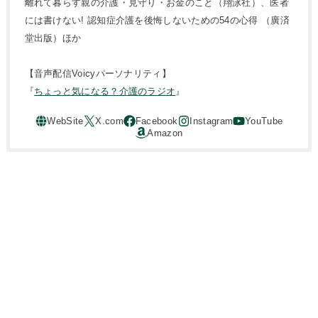
離れて暮らす親の介護・見守り・お金のこと（翔泳社）、医者
には書けない! 認知症介護を後悔しないための54の心得 （廣済
堂出版）ほか
【音声配信Voicyパーソナリティ】
『
ちょっと気になる？介護のラジオ
』