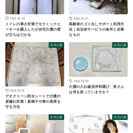
2025.02.10
2026.02.25
トイレの寒さ対策でセラミックヒ
高齢者のゴミ出しサポート利用方
ーターを購入したが在宅介護の壁
法｜自治体サービスの条件と必要
が立ちはだかる
なもの
在宅介護
在宅介護
2026.02.09
介護の入れ歯洗浄剤選び、皆さん
2026.03.01
は何を使っていますか？
デオクリーン防水シートで介護の
尿漏れ対策！座椅子や車の座席を
守る方法
在宅介護
在宅介護