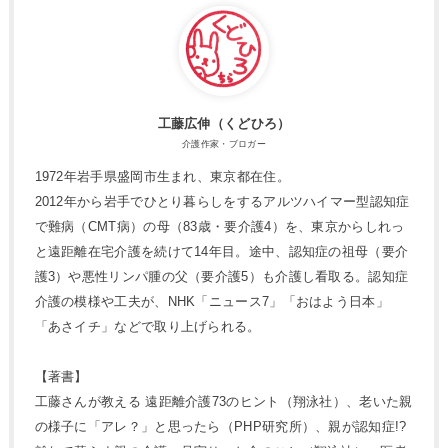
工藤広伸（くどひろ）
介護作家・ブロガー
1972年岩手県盛岡市生まれ、東京都在住。
2012年から岩手でひとり暮らしをするアルツハイマー型認知症
で難病（CMT病）の母（83歳・要介護4）を、東京からしれっ
と遠距離在宅介護を続けて14年目。途中、認知症の祖母（要介
護3）や悪性リンパ腫の父（要介護5）も介護し看取る。認知症
介護の模様や工夫が、NHK「ニュース7」「おはよう日本」
「あさイチ」などで取り上げられる。
【著書】
工藤さんが教える 遠距離介護73のヒント（翔泳社）、老いた親
の様子に「アレ？」と思ったら（PHP研究所）、親が認知症!?