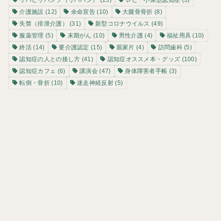
介護施設
(12)
余命宣告
(10)
大腿骨骨折
(8)
失禁（排泄介護）
(31)
新型コロナウイルス
(49)
服薬管理
(5)
末期がん
(10)
男性介護
(4)
福祉用具
(10)
終活
(14)
要介護認定
(15)
親家片
(4)
訪問歯科
(5)
認知症の人との接し方
(41)
認知症オススメ本・グッズ
(100)
認知症カフェ
(6)
講演会
(47)
身体障害者手帳
(3)
転倒・骨折
(10)
迷走神経反射
(5)