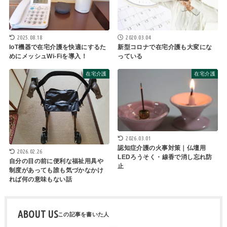
2025.08.18
2020.03.04
IoT機器で在宅介護を快適にするた
新型コロナで在宅介護も大変にな
めにメッシュWi-Fiを導入！
っている
在宅介護
在宅介護
2026.03.01
認知症介護の火事対策｜仏壇用
2026.02.26
LEDろうそく・線香で消し忘れ防
自分の目の前に便利な福祉用具や
止
制度があっても誰も気づかなかけ
れば何の意味もない話
ABOUT US